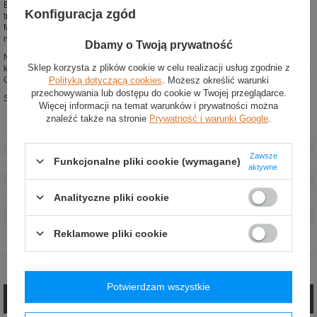
Biała koszulka z krótkim rękawem. Logo Maserati Corse z trójzębem i paskiem
Konfiguracja zgód
trójkolorowym centralnie na piersi, nadruk Sparco na lewym rękawie, logo
Maserati Corse na prawym rękawie — wszystkie nadruki czarne. Niebieska
naszywka Sparco na prawym rękawie. Okrągły kołnierz.
Dbamy o Twoją prywatność
Na plecach duże logo Maserati Corse centralnie, logotyp Sparco przy górnej
Sklep korzysta z plików cookie w celu realizacji usług zgodnie z
krawędzi, logo Maserati i nadruk Sparco na rękawach od tyłu. Naszywka Sparco
Polityką dotyczącą cookies
. Możesz określić warunki
Original Clothing przy dole. Made in Italy.
przechowywania lub dostępu do cookie w Twojej przeglądarce.
Skład: 95% bawełna, 5% elastan.
Więcej informacji na temat warunków i prywatności można
znaleźć także na stronie
Prywatność i warunki Google
.
Stan
:
Nowy
Płeć
:
Męskie
Zawsze
Funkcjonalne pliki cookie (wymagane)
Kategoria
:
Koszulki t-shirt
aktywne
Kolor
:
Biały
Analityczne pliki cookie
Grupa wiekowa
:
Dorośli
Materiał
:
Inny
Marka
:
Sparco
Reklamowe pliki cookie
Opinie (0)
Potwierdzam wszystkie
Zadaj pytanie