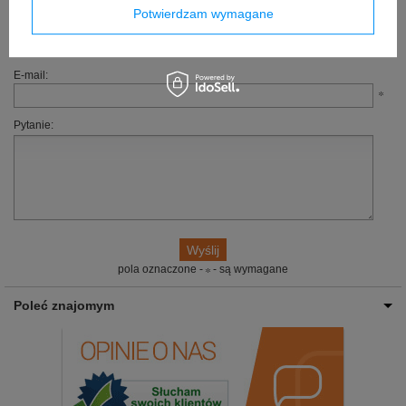
Potwierdzam wymagane
Jeżeli powyższy opis jest dla Ciebie niewystarczający, prześlij nam swoje
pytanie odnośnie tego produktu. Postaramy się odpowiedzieć tak szybko jak
tylko będzie to możliwe.
E-mail:
Pytanie:
pola oznaczone -
- są wymagane
Poleć znajomym