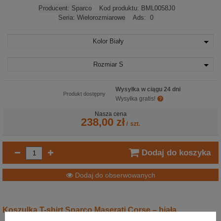
Producent:
Sparco
Kod produktu:
BML0058J0
Seria:
Wielorozmiarowe
Ads:
0
Kolor
Biały
Rozmiar
S
Wysyłka w ciągu 24 dni
Produkt dostępny
Wysyłka gratis!
Nasza cena
238,00 zł
/
szt.
Dodaj do koszyka
Dodaj do obserwowanych
Koszulka T-shirt Sparco Maserati Corse – biała