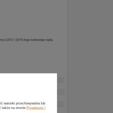
zcę (1972 i 1975) tego kultowego rajdu.
lić warunki przechowywania lub
ć także na stronie
Prywatność i