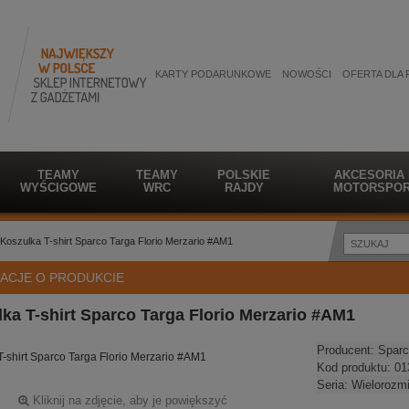
KARTY PODARUNKOWE
NOWOŚCI
OFERTA DLA 
TEAMY
TEAMY
POLSKIE
AKCESORIA
WYŚCIGOWE
WRC
RAJDY
MOTORSPOR
Koszulka T-shirt Sparco Targa Florio Merzario #AM1
ACJE O PRODUKCIE
ka T-shirt Sparco Targa Florio Merzario #AM1
Producent:
Sparc
T-shirt Sparco Targa Florio Merzario #AM1
Kod produktu:
01
Seria:
Wielorozm
Kliknij na zdjęcie, aby je powiększyć