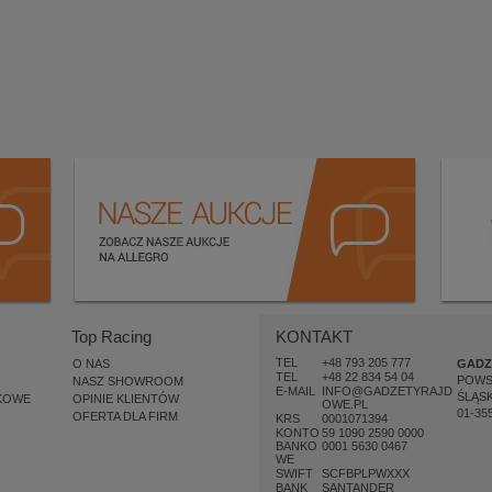
Top Racing
KONTAKT
TEL
+48 793 205 777
O NAS
GADZ
TEL
+48 22 834 54 04
POW
NASZ SHOWROOM
E-MAIL
INFO@GADZETYRAJD
ŚLĄSK
KOWE
OPINIE KLIENTÓW
OWE.PL
01-35
OFERTA DLA FIRM
KRS
0001071394
KONTO
59 1090 2590 0000
BANKO
0001 5630 0467
WE
SWIFT
SCFBPLPWXXX
BANK
SANTANDER