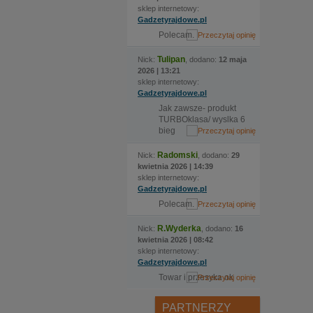
sklep internetowy:
Gadzetyrajdowe.pl
Polecam.
Tulipan
Nick:
, dodano:
12 maja
2026 | 13:21
sklep internetowy:
Gadzetyrajdowe.pl
Jak zawsze- produkt
TURBOklasa/ wyslka 6
bieg
Radomski
Nick:
, dodano:
29
kwietnia 2026 | 14:39
sklep internetowy:
Gadzetyrajdowe.pl
Polecam.
R.Wyderka
Nick:
, dodano:
16
kwietnia 2026 | 08:42
sklep internetowy:
Gadzetyrajdowe.pl
Towar i przesyka ok
PARTNERZY