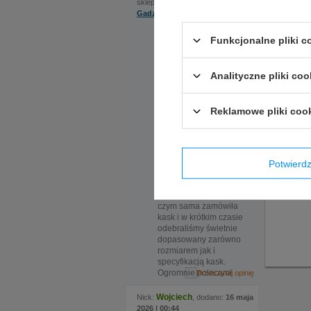
sklep internetowy:
Gadzetyrajdowe.pl
Na szczególną uwagę
Opinie 
Funkcjonalne pliki 
zasługuje bardzo
pomocna obsługa.
Jeżeli p
Ekspedientka sama
tak szyb
zaproponowała
Analityczne pliki coo
rozwiązanie, które
okazało się kluczowe.
Do sklepu
Reklamowe pliki coo
zamówiliśmy kask w
dwóch rozmiarach, ale
nadmieniona
ekspedientka
zauważyła że certyfikat
Potwier
kasku jaki nas
interesuje wymaga
zmiany modelu, po
czym sama zamówiła
kask i w krótkim czasie
odebraliśmy świetnie
dopasowany zarówno
rozmiarem jak i
specyfikacją kask.
Ogromnie polecam!
Wojciech
Nick:
, dodano:
16 maja
2026 | 00:44