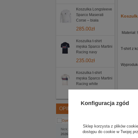
Koszulka Longsleeve
Sparco Maserati
Koszulk
Corse – biała
285.00
zł
Materiał:
Koszulka t-shirt
męska Sparco Martini
T-shirt z 
Racing navy
235.00
zł
Wyproduk
Koszulka t-shirt
męska Sparco Martini
Racing white
235.00
zł
Konfiguracja zgód
OPINIE
Sklep korzysta z plików cookie
Jakub
Nick:
, dodano:
1 czerwca
dostępu do cookie w Twojej pr
2026 | 22:22