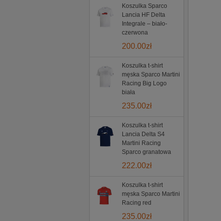
Koszulka Sparco
Lancia HF Delta
Integrale – biało-
czerwona
200.00
zł
Koszulka t-shirt
męska Sparco Martini
Racing Big Logo
biała
235.00
zł
Koszulka t-shirt
Lancia Delta S4
Martini Racing
Sparco granatowa
222.00
zł
Koszulka t-shirt
męska Sparco Martini
Racing red
235.00
zł