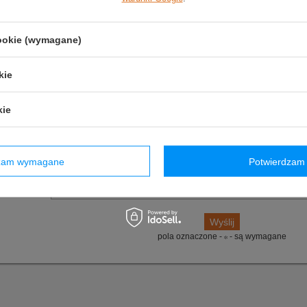
(0)
Zadaj pytanie
Poleć znajomym
cookie (wymagane)
owyższy opis jest dla Ciebie niewystarczający, prześlij nam swoje pytanie odnośn
ko jak tylko będzie to możliwe.
kie
E-mail:
kie
Pytanie:
dzam wymagane
Potwierdzam 
pola oznaczone -
- są wymagane