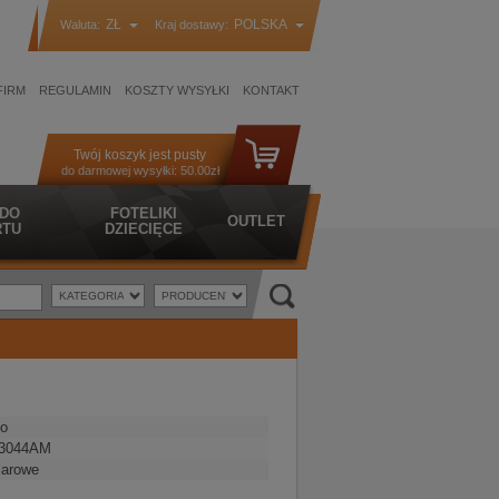
ZŁ
POLSKA
Waluta:
Kraj dostawy:
FIRM
REGULAMIN
KOSZTY WYSYŁKI
KONTAKT
Twój koszyk jest pusty
do darmowej wysyłki:
50.00zł
 DO
FOTELIKI
OUTLET
TU
DZIECIĘCE
o
3044AM
iarowe