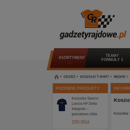
TEAMY
ASORTYMENT
FORMUŁY 1
ODZIEŻ
KOSZULKI T-SHIRT
MĘSKIE
PODOBNE PRODUKTY
INFORM
Koszulka Sparco
Koszul
Lancia HF Delta
Integrale –
Koszulka 
granatowo-żółta
200.00
zł