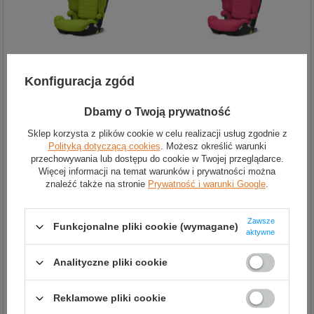
Fotelik dziecięcy Recaro
Fotelik dziecięcy Recaro
Konfiguracja zgód
Axion 1 Hello Green
Axion 1 Wow Pink
1 299,00 zł
1 299,00 zł
Dbamy o Twoją prywatność
Sklep korzysta z plików cookie w celu realizacji usług zgodnie z
Polityką dotyczącą cookies
. Możesz określić warunki
przechowywania lub dostępu do cookie w Twojej przeglądarce.
Więcej informacji na temat warunków i prywatności można
znaleźć także na stronie
Prywatność i warunki Google
.
Zawsze
Funkcjonalne pliki cookie (wymagane)
aktywne
Fotelik dziecięcy Recaro
Fotelik dziecięcy Recaro
Analityczne pliki cookie
Axion 1 Happy Grey
Axion 1 Calm Blue
1 299,00 zł
1 299,00 zł
Reklamowe pliki cookie