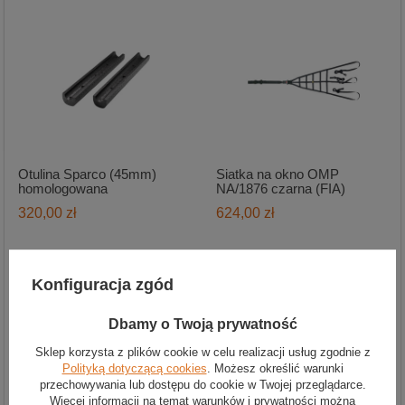
Otulina Sparco (45mm)
Siatka na okno OMP
homologowana
NA/1876 czarna (FIA)
320,00 zł
624,00 zł
Konfiguracja zgód
Dbamy o Twoją prywatność
Sklep korzysta z plików cookie w celu realizacji usług zgodnie z
Polityką dotyczącą cookies
. Możesz określić warunki
przechowywania lub dostępu do cookie w Twojej przeglądarce.
Więcej informacji na temat warunków i prywatności można