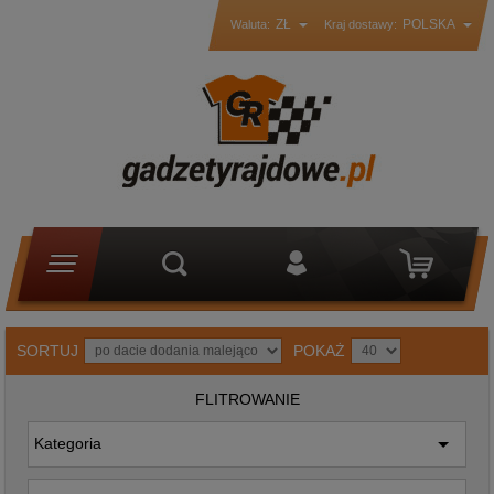
ZŁ
POLSKA
Waluta:
Kraj dostawy:
SORTUJ
POKAŻ
FLITROWANIE
Kategoria