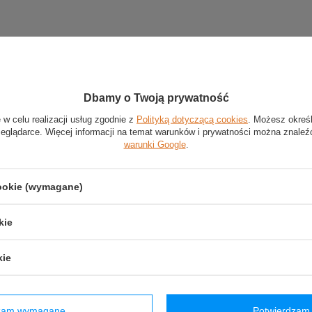
Dbamy o Twoją prywatność
 w celu realizacji usług zgodnie z
Polityką dotyczącą cookies
. Możesz okreś
zeglądarce. Więcej informacji na temat warunków i prywatności można znaleź
warunki Google
.
cookie (wymagane)
kie
kie
dzam wymagane
Potwierdzam 