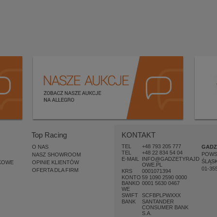
Top Racing
KONTAKT
TEL
+48 793 205 777
O NAS
GADZ
TEL
+48 22 834 54 04
POW
NASZ SHOWROOM
E-MAIL
INFO@GADZETYRAJD
ŚLĄSK
KOWE
OPINIE KLIENTÓW
OWE.PL
01-35
OFERTA DLA FIRM
KRS
0001071394
KONTO
59 1090 2590 0000
BANKO
0001 5630 0467
WE
SWIFT
SCFBPLPWXXX
BANK
SANTANDER
CONSUMER BANK
S.A.