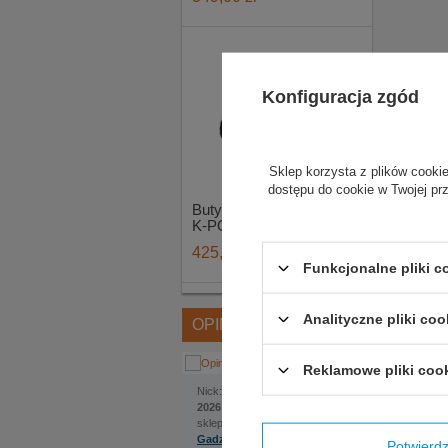
Konfiguracja zgód
Sklep korzysta z plików cookie
dostępu do cookie w Twojej pr
Buty kartingowe Sparco
K-POLE MY20 czarne
425,00 zł
Funkcjonalne pliki 
Analityczne pliki coo
OPINIE
Reklamowe pliki coo
Jakub
Nick:
, dodano:
1 czerwca
2026 | 22:22
sklep internetowy:
Gadzetyrajdowe.pl
Potwier