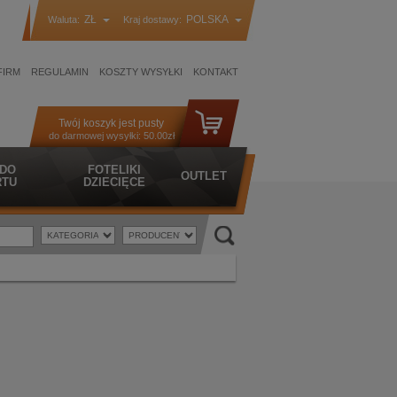
ZŁ
POLSKA
Waluta:
Kraj dostawy:
FIRM
REGULAMIN
KOSZTY WYSYŁKI
KONTAKT
Twój koszyk jest pusty
do darmowej wysyłki:
50.00zł
 DO
FOTELIKI
OUTLET
TU
DZIECIĘCE