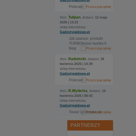
Gadzetyrajdowe.pl
Polecam.
Tulipan
Nick:
, dodano:
12 maja
2026 | 13:21
sklep internetowy:
Gadzetyrajdowe.pl
Jak zawsze- produkt
TURBOklasa/ wyslka 6
bieg
Radomski
Nick:
, dodano:
29
kwietnia 2026 | 14:39
sklep internetowy:
Gadzetyrajdowe.pl
Polecam.
R.Wyderka
Nick:
, dodano:
16
kwietnia 2026 | 08:42
sklep internetowy:
Gadzetyrajdowe.pl
Towar i przesyka ok
PARTNERZY