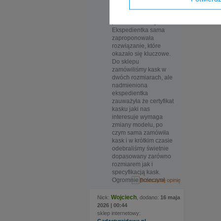
Na szczególną uwagę
zasługuje bardzo
pomocna obsługa.
Ekspedientka sama
zaproponowała
rozwiązanie, które
okazało się kluczowe.
Do sklepu
zamówiliśmy kask w
dwóch rozmiarach, ale
nadmieniona
ekspedientka
zauważyła że certyfikat
kasku jaki nas
interesuje wymaga
zmiany modelu, po
czym sama zamówiła
kask i w krótkim czasie
odebraliśmy świetnie
dopasowany zarówno
rozmiarem jak i
specyfikacją kask.
Ogromnie polecam!
Wojciech
Nick:
, dodano:
16 maja
2026 | 00:44
sklep internetowy: