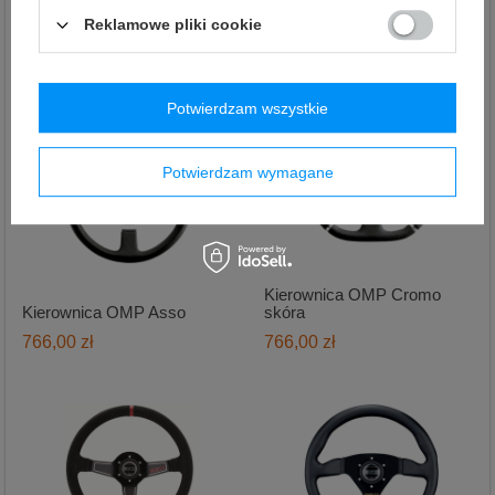
Kierownica Sparco L777
Piuma
Kierownica OMP GP
Reklamowe pliki cookie
1 420,00 zł
740,00 zł
Potwierdzam wszystkie
Potwierdzam wymagane
Kierownica OMP Cromo
Kierownica OMP Asso
skóra
766,00 zł
766,00 zł