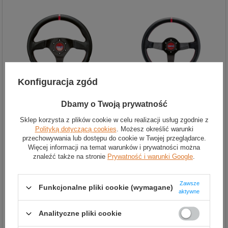
Konfiguracja zgód
Kierownica Sparco R383
Kierownica Sparco Champion
Dbamy o Twoją prywatność
Champion czarna
330
Sklep korzysta z plików cookie w celu realizacji usług zgodnie z
1 090,00 zł
1 085,00 zł
Polityką dotyczącą cookies
. Możesz określić warunki
przechowywania lub dostępu do cookie w Twojej przeglądarce.
Więcej informacji na temat warunków i prywatności można
znaleźć także na stronie
Prywatność i warunki Google
.
Zawsze
Funkcjonalne pliki cookie (wymagane)
aktywne
Analityczne pliki cookie