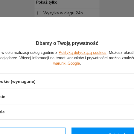
Pokaż tylko
Wysyłka w ciągu 24h
Dostępne w sklepie
stacjonarnym
Dbamy o Twoją prywatność
ZASTOSUJ WYBRANE FILTRY
 w celu realizacji usług zgodnie z
Polityką dotyczącą cookies
. Możesz okreś
zeglądarce. Więcej informacji na temat warunków i prywatności można znaleź
warunki Google
.
cookie (wymagane)
kie
kie
Sparco Robic SC-