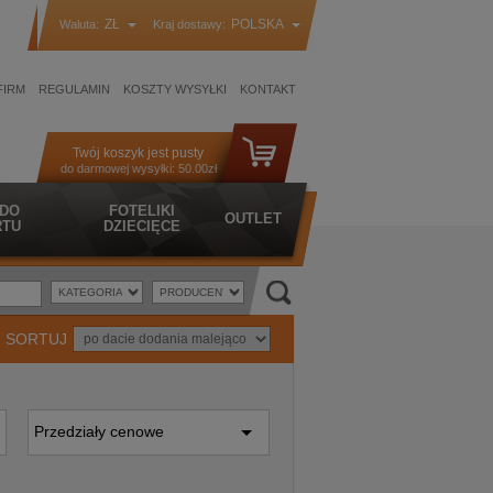
ZŁ
POLSKA
Waluta:
Kraj dostawy:
FIRM
REGULAMIN
KOSZTY WYSYŁKI
KONTAKT
Twój koszyk jest pusty
do darmowej wysyłki:
50.00zł
 DO
FOTELIKI
OUTLET
TU
DZIECIĘCE
SORTUJ
Przedziały cenowe