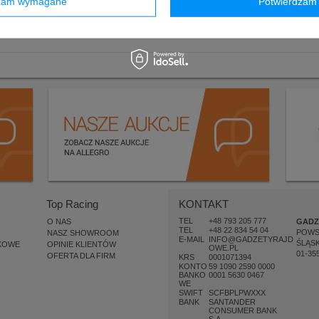
dzam wymagane
Potwierdzam 
zł
Top Racing
KONTAKT
TEL
+48 793 205 777
O NAS
GADZ
TEL
+48 22 834 54 04
POW
NASZ SHOWROOM
E-MAIL
INFO@GADZETYRAJD
ŚLĄSK
KOWE
OPINIE KLIENTÓW
OWE.PL
01-35
OFERTA DLA FIRM
KRS
0001071394
KONTO
59 1090 2590 0000
BANKO
0001 5630 0467
WE
SWIFT
SCFBPLPWXXX
BANK
SANTANDER
CONSUMER BANK