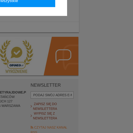
wszystkie
NEWSLETTER
ETYRAJDOWE.PL
STAŃCÓW
ICH 127
ZAPISZ SIĘ DO
5
WARSZAWA
NEWSLETTERA
WYPISZ SIĘ Z
NEWSLETTERA
CZYTAJ NASZ KANAŁ
RSS