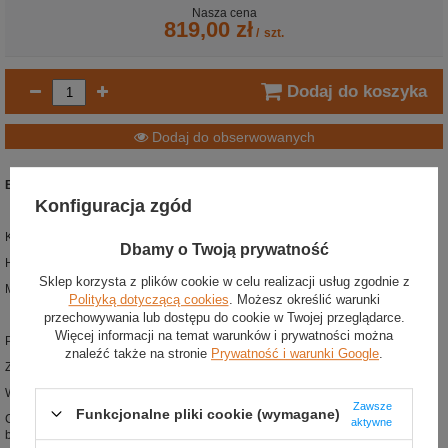
Nasza cena
819,00 zł
/
szt.
Dodaj do koszyka
Dodaj do obserwowanych
Buty wyścigowe OMP FIRST MY21
Konfiguracja zgód
Kolor: granatowy
Dbamy o Twoją prywatność
Homologacja: FIA 8856-2018
Sklep korzysta z plików cookie w celu realizacji usług zgodnie z
Materiał: zamsz
Polityką dotyczącą cookies
. Możesz określić warunki
przechowywania lub dostępu do cookie w Twojej przeglądarce.
Więcej informacji na temat warunków i prywatności można
Podstawowe buty wyścigowe z kolekcji OMP Racing
znaleźć także na stronie
Prywatność i warunki Google
.
Zaprojektowane zgodnie z najnowszą homologacją FIA 8856-2018
Wykonane z zamszu, z ognioodporną podszewką
Zawsze
Funkcjonalne pliki cookie (wymagane)
Cienkie sznurowadła i zapięcie na rzep pozwalają na optymalne dopasowanie
aktywne
butów