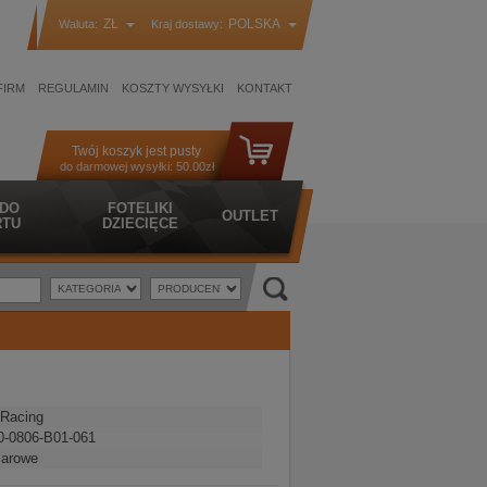
ZŁ
POLSKA
Waluta:
Kraj dostawy:
FIRM
REGULAMIN
KOSZTY WYSYŁKI
KONTAKT
Twój koszyk jest pusty
do darmowej wysyłki:
50.00zł
 DO
FOTELIKI
OUTLET
TU
DZIECIĘCE
Racing
0-0806-B01-061
iarowe