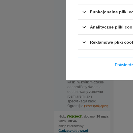
Na szczególną uwagę
zasługuje bardzo
pomocna obsługa.
Funkcjonalne pliki 
Ekspedientka sama
zaproponowała
rozwiązanie, które
Analityczne pliki coo
okazało się kluczowe.
Do sklepu
zamówiliśmy kask w
Reklamowe pliki coo
dwóch rozmiarach, ale
nadmieniona
ekspedientka
Opinie 
zauważyła że certyfikat
kasku jaki nas
Potwier
interesuje wymaga
Jeżeli p
zmiany modelu, po
tak szyb
czym sama zamówiła
kask i w krótkim czasie
odebraliśmy świetnie
dopasowany zarówno
rozmiarem jak i
specyfikacją kask.
Ogromnie polecam!
Wojciech
Nick:
, dodano:
16 maja
2026 | 00:44
sklep internetowy:
Gadzetyrajdowe.pl