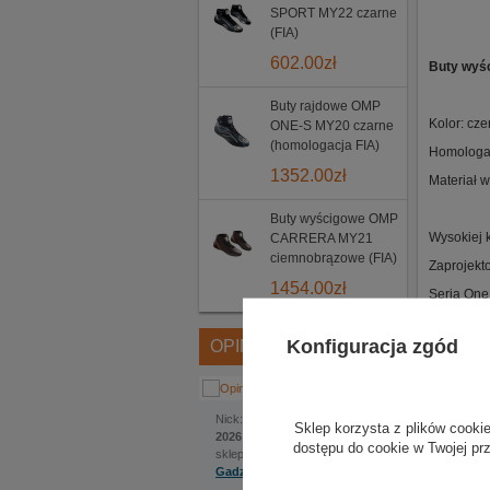
SPORT MY22 czarne
(FIA)
602.00
zł
Buty wyś
Buty rajdowe OMP
Kolor: cz
ONE-S MY20 czarne
(homologacja FIA)
Homologac
1352.00
zł
Materiał 
Buty wyścigowe OMP
Wysokiej 
CARRERA MY21
ciemnobrązowe (FIA)
Zaprojekt
1454.00
zł
Seria One
Wykonane 
Konfiguracja zgód
OPINIE
Cienkie s
Perforowa
Jakub
Nick:
, dodano:
1 czerwca
Sklep korzysta z plików cookie
2026 | 22:22
dostępu do cookie w Twojej pr
sklep internetowy:
Gadzetyrajdowe.pl