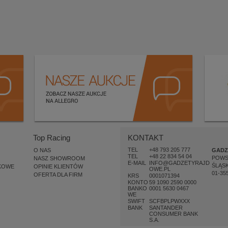
Top Racing
KONTAKT
TEL
+48 793 205 777
O NAS
GADZ
TEL
+48 22 834 54 04
POW
NASZ SHOWROOM
E-MAIL
INFO@GADZETYRAJD
ŚLĄSK
KOWE
OPINIE KLIENTÓW
OWE.PL
01-35
OFERTA DLA FIRM
KRS
0001071394
KONTO
59 1090 2590 0000
BANKO
0001 5630 0467
WE
SWIFT
SCFBPLPWXXX
BANK
SANTANDER
CONSUMER BANK
S.A.