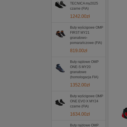
TECNICA my2025
czarne (FIA)
1242.00
zł
Buty wyścigowe OMP
FIRST MY21
granatowo-
pomarańczowe (FIA)
819.00
zł
Buty rajdowe OMP
ONE-S MY20
granatowe
(homologacja FIA)
1352.00
zł
Buty wyścigowe OMP
ONE EVO X MY24
czarne (FIA)
1634.00
zł
Buty rajdowe OMP