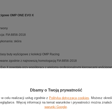
cigowe OMP ONE EVO X
erwony
ja: FIA 8856-2018
wykonania: skóra
klasy buty wyścigowe z kolekcji OMP Racing
owane zgodnie z najnowszą homologacją FIA 8856-2018
 Evo X powstała przy współpracy z wieloma profesjonalnymi kierowcami wyścigow
z miękkiej i lekkiej skóry, z ognioodporną podszewką
znurowadła i zapięcie na rzep pozwalają na optymalne dopasowanie butów
ne boki zapewniają doskonałą wentylację
Dbamy o Twoją prywatność
 w celu realizacji usług zgodnie z
Polityką dotyczącą cookies
. Możesz okreś
zeglądarce. Więcej informacji na temat warunków i prywatności można znaleź
Stan
:
Nowy
warunki Google
.
Kategoria
:
Buty