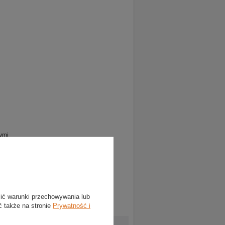
ymi
lić warunki przechowywania lub
ć także na stronie
Prywatność i