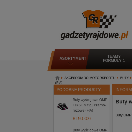
TEAMY
ASORTYMENT
FORMUŁY 1
AKCESORIA DO MOTORSPORTU
BUTY
(FIA)
PODOBNE PRODUKTY
INFORM
Buty wyścigowe OMP
Buty 
FIRST MY21 czarno-
różowe (FIA)
Buty OMP
819.00
zł
Buty wyścigowe OMP