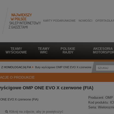
KARTY PODARUNKOWE
NOWOŚCI
OFERTA DLA 
TEAMY
TEAMY
POLSKIE
AKCESORIA
WYŚCIGOWE
WRC
RAJDY
MOTORSPOR
Z HOMOLOGACJĄ FIA
Buty wyścigowe OMP ONE EVO X czerwone
ACJE O PRODUKCIE
wyścigowe OMP ONE EVO X czerwone (FIA)
Producent:
OMP 
 ONE EVO X czerwone (FIA)
Kod produktu:
IC
Seria:
Wielorozm
Kliknij na zdjęcie, aby je powiększyć