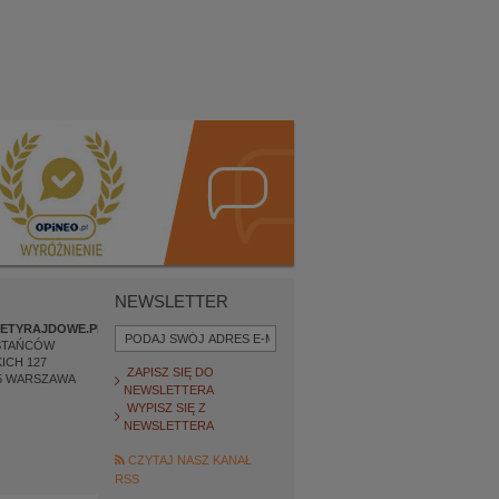
NEWSLETTER
ETYRAJDOWE.PL
STAŃCÓW
ICH 127
ZAPISZ SIĘ DO
5
WARSZAWA
NEWSLETTERA
WYPISZ SIĘ Z
NEWSLETTERA
CZYTAJ NASZ KANAŁ
RSS