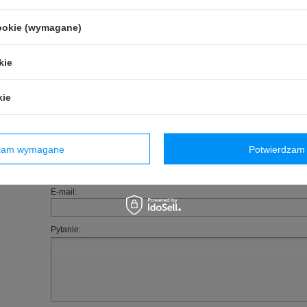
Homologacja
:
Homologacja FIA
cookie (wymagane)
Kolor
:
Czerwony
Grupa wiekowa
:
Dorośli
kie
Płeć
:
Męskie
,
Unisex
Materiał
:
Inny
Marka
:
OMP Racing
kie
(0)
Zadaj pytanie
Poleć znajomym
dzam wymagane
Potwierdzam 
owyższy opis jest dla Ciebie niewystarczający, prześlij nam swoje pytanie odnośn
ko jak tylko będzie to możliwe.
E-mail:
Pytanie: