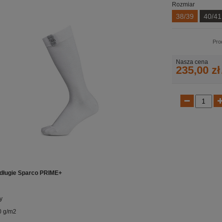
Rozmiar
38/39
40/41
Pro
Nasza cena
235,00 zł
 długie Sparco PRIME+
y
0 g/m2