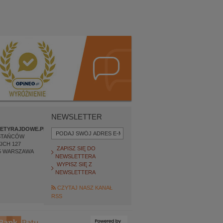
NEWSLETTER
ETYRAJDOWE.PL
STAŃCÓW
ICH 127
ZAPISZ SIĘ DO
5
WARSZAWA
NEWSLETTERA
WYPISZ SIĘ Z
NEWSLETTERA
CZYTAJ NASZ KANAŁ
RSS