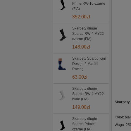
Prime RW-10 czarne
(FIA)
352.00
zł
Skarpety długie
Sparco RW-4 MY22
czarne (FIA)
148.00
zł
Skarpety Sparco Icon
Design 2 Martini
Racing
63.00
zł
Skarpety długie
Sparco RW-4 MY22
białe (FIA)
Skarpety
149.00
zł
Kolor: biał
Skarpety długie
Sparco Prime+
Waga: 25
czarne (FIA)