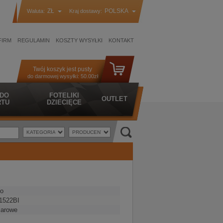
ZŁ
POLSKA
Waluta:
Kraj dostawy:
FIRM
REGULAMIN
KOSZTY WYSYŁKI
KONTAKT
Twój koszyk jest pusty
do darmowej wysyłki:
50.00zł
 DO
FOTELIKI
OUTLET
TU
DZIECIĘCE
o
1522BI
iarowe