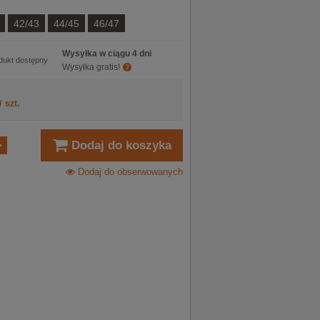
42/43
44/45
46/47
Wysyłka w ciągu 4 dni
dukt dostępny
Wysyłka gratis!
/
szt.
Dodaj do koszyka
Dodaj do obserwowanych