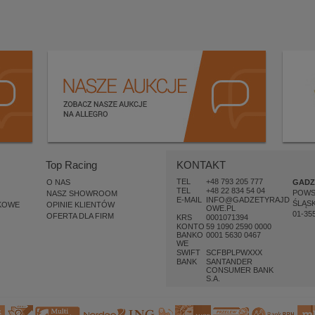
Top Racing
KONTAKT
TEL
+48 793 205 777
O NAS
GADZ
TEL
+48 22 834 54 04
POW
NASZ SHOWROOM
E-MAIL
INFO@GADZETYRAJD
ŚLĄSK
KOWE
OPINIE KLIENTÓW
OWE.PL
01-35
OFERTA DLA FIRM
KRS
0001071394
KONTO
59 1090 2590 0000
BANKO
0001 5630 0467
WE
SWIFT
SCFBPLPWXXX
BANK
SANTANDER
CONSUMER BANK
S.A.