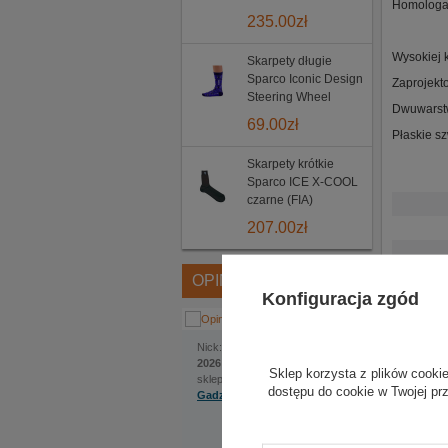
Homologac
235.00
zł
Wysokiej 
Skarpety długie
Sparco Iconic Design
Zaprojekt
Steering Wheel
Dwuwarstw
69.00
zł
Płaskie sz
Skarpety krótkie
Sparco ICE X-COOL
czarne (FIA)
207.00
zł
OPINIE
Konfiguracja zgód
Jakub
Nick:
, dodano:
1 czerwca
2026 | 22:22
Sklep korzysta z plików cookie
sklep internetowy:
dostępu do cookie w Twojej pr
Gadzetyrajdowe.pl
Na szczególną uwagę
Opinie 
zasługuje bardzo