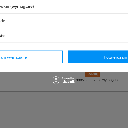
owyższy opis jest dla Ciebie niewystarczający, prześlij nam swoje pytanie odnośn
cookie (wymagane)
ko jak tylko będzie to możliwe.
E-mail:
kie
Pytanie:
kie
dzam wymagane
Potwierdzam 
pola oznaczone -
- są wymagane