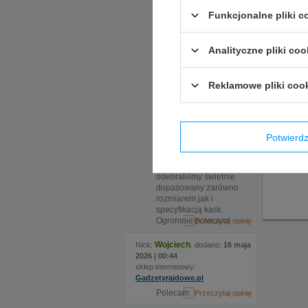
pomocna obsługa.
Jeżeli p
Ekspedientka sama
Funkcjonalne pliki 
zaproponowała
tak szyb
rozwiązanie, które
okazało się kluczowe.
Analityczne pliki coo
Do sklepu
zamówiliśmy kask w
dwóch rozmiarach, ale
Reklamowe pliki coo
nadmieniona
ekspedientka
zauważyła że certyfikat
kasku jaki nas
interesuje wymaga
Potwier
zmiany modelu, po
czym sama zamówiła
kask i w krótkim czasie
odebraliśmy świetnie
dopasowany zarówno
rozmiarem jak i
specyfikacją kask.
Ogromnie polecam!
Wojciech
Nick:
, dodano:
16 maja
2026 | 00:44
sklep internetowy:
Gadzetyrajdowe.pl
Polecam.