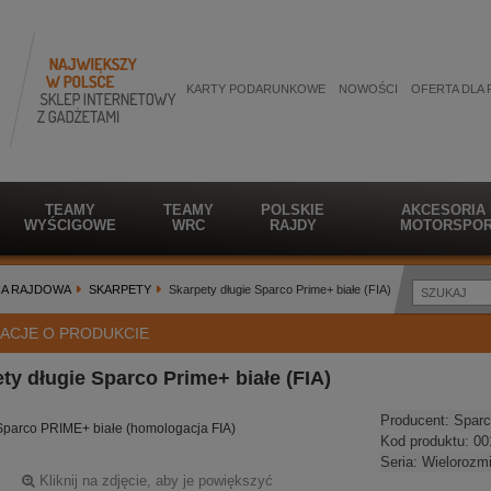
KARTY PODARUNKOWE
NOWOŚCI
OFERTA DLA 
TEAMY
TEAMY
POLSKIE
AKCESORIA
WYŚCIGOWE
WRC
RAJDY
MOTORSPOR
NA RAJDOWA
SKARPETY
Skarpety długie Sparco Prime+ białe (FIA)
ACJE O PRODUKCIE
ty długie Sparco Prime+ białe (FIA)
Producent:
Sparc
Sparco PRIME+ białe (homologacja FIA)
Kod produktu:
00
Seria:
Wielorozm
Kliknij na zdjęcie, aby je powiększyć