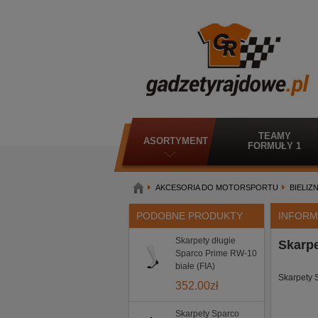
TEAMY
ASORTYMENT
FORMUŁY 1
AKCESORIA DO MOTORSPORTU
BIELIZ
PODOBNE PRODUKTY
INFORM
Skarpety długie
Skarpe
Sparco Prime RW-10
białe (FIA)
Skarpety 
352.00
zł
Skarpety Sparco