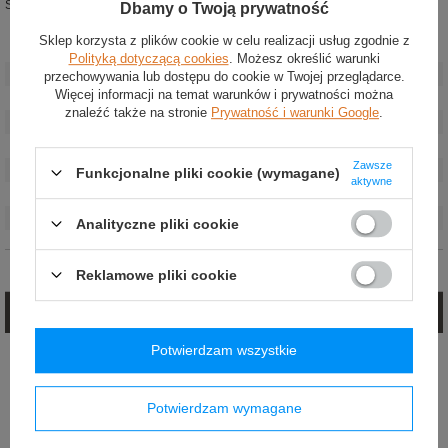
Skład: 80% czesana bawełna, 17% poliamid, 3% elastan.
Dbamy o Twoją prywatność
Sklep korzysta z plików cookie w celu realizacji usług zgodnie z
Stan
:
Nowy
Polityką dotyczącą cookies
. Możesz określić warunki
Kategoria
:
Bielizna rajdowa
przechowywania lub dostępu do cookie w Twojej przeglądarce.
Więcej informacji na temat warunków i prywatności można
Grupa wiekowa
:
Dorośli
znaleźć także na stronie
Prywatność i warunki Google
.
Marka
:
Sparco
Homologacja
:
Bez homologacji
Zawsze
Kolor
:
Granatowy
Funkcjonalne pliki cookie (wymagane)
aktywne
Płeć
:
Unisex
Materiał
:
Bawełna
,
Nylon (poliamid)
,
Elastan
Analityczne pliki cookie
Opinie (0)
Reklamowe pliki cookie
Zadaj pytanie
Potwierdzam wszystkie
Jeżeli powyższy opis jest dla Ciebie niewystarczający, prześlij nam swoje
pytanie odnośnie tego produktu. Postaramy się odpowiedzieć tak szybko jak
tylko będzie to możliwe.
Potwierdzam wymagane
E-mail: