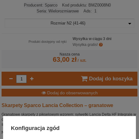
Producent:
Sparco
Kod produktu:
BMZ0008N0
Seria:
Wielorozmiarowe
Ads:
1
Rozmiar
N2 (41-46)
Wysyłka w ciągu 3 dni
Produkt dostępny od ręki
Wysyłka gratis!
Nasza cena
63,00 zł
/
szt.
Dodaj do koszyka
Dodaj do obserwowanych
Skarpety Sparco Lancia Collection – granatowe
Granatowe skarpety z pikselowym wzorem: sylwetki Lancia Delta HF Integrale w
czterech kolorach (żółty, czerwony, niebieski, zielony) i logo HF z czerwonym
słoniem na cholewce.
Konfiguracja zgód
Nadruk Sparco i tabliczka "integrale" na stopie. Bezszwowa konstrukcja.