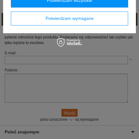
Potwierdzam wszystkie
Opinie (0)
Potwierdzam wymagane
Zadaj pytanie
Jeżeli powyższy opis jest dla Ciebie niewystarczający, prześlij nam swoje
pytanie odnośnie tego produktu. Postaramy się odpowiedzieć tak szybko jak
tylko będzie to możliwe.
E-mail:
Pytanie:
pola oznaczone -
- są wymagane
Poleć znajomym