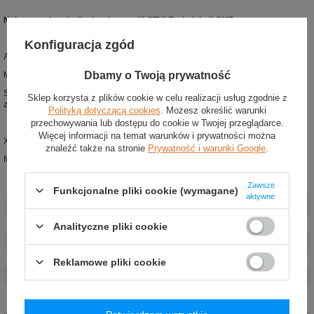
Najnowsza kamizelka kartingowa K-STYLE z kolekcji OMP.
Konfiguracja zgód
Absorbuje wibracje i chroni przed urazami.
Dbamy o Twoją prywatność
Możliwość idealnego dopasowania za pomocą regulowanych pasków.
Solidnie wykonane płyty zabezpieczające biodra i specjalna konstrukcja
Sklep korzysta z plików cookie w celu realizacji usług zgodnie z
zapewnia idealną ochronę.
Polityką dotyczącą cookies
. Możesz określić warunki
przechowywania lub dostępu do cookie w Twojej przeglądarce.
Więcej informacji na temat warunków i prywatności można
XS/S – obwód klatki 70-89 cm, wzrost 160-170 cm
znaleźć także na stronie
Prywatność i warunki Google
.
M/L – obwód klatki 89-110 cm, wzrost 170-190 cm
Zawsze
Funkcjonalne pliki cookie (wymagane)
Stan
:
Nowy
aktywne
Kategoria
:
Kamizelki ochronne
Marka
:
OMP Racing
Analityczne pliki cookie
Kolor
:
Czarny
Płeć
:
Unisex
Reklamowe pliki cookie
Grupa wiekowa
:
Dorośli
Materiał
:
Poliwęglan