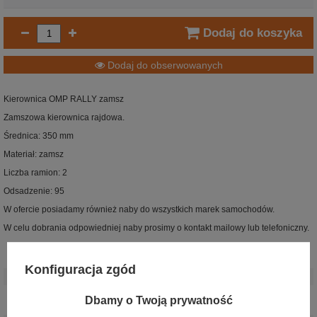
Dodaj do koszyka
Dodaj do obserwowanych
Kierownica OMP RALLY zamsz
Zamszowa kierownica rajdowa.
Średnica: 350 mm
Materiał: zamsz
Liczba ramion: 2
Odsadzenie: 95
W ofercie posiadamy również naby do wszystkich marek samochodów.
W celu dobrania odpowiedniej naby prosimy o kontakt mailowy lub telefoniczny.
Stan
:
Nowy
Konfiguracja zgód
Kategoria
:
Kierownice
Akcesoria
Kierownice
Dbamy o Twoją prywatność
samochodowe
: