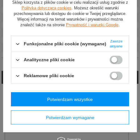
Sklep korzysta z plików cookie w celu realizacji usług zgodnie z
Kolor
:
Czarny
Polityką dotyczącą cookies
. Możesz określić warunki
Średnica
:
350 mm
przechowywania lub dostępu do cookie w Twojej przeglądarce.
Osadzenie
:
95 mm
Więcej informacji na temat warunków i prywatności można
znaleźć także na stronie
Prywatność i warunki Google
.
Płeć
:
Unisex
Marka
:
OMP Racing
Materiał
:
Zamsz
Zawsze
Funkcjonalne pliki cookie (wymagane)
aktywne
Liczba ramion
:
2
Analityczne pliki cookie
Opinie (0)
Reklamowe pliki cookie
Zadaj pytanie
Jeżeli powyższy opis jest dla Ciebie niewystarczający, prześlij nam swoje
pytanie odnośnie tego produktu. Postaramy się odpowiedzieć tak szybko jak
Potwierdzam wszystkie
tylko będzie to możliwe.
E-mail:
Potwierdzam wymagane
Pytanie: