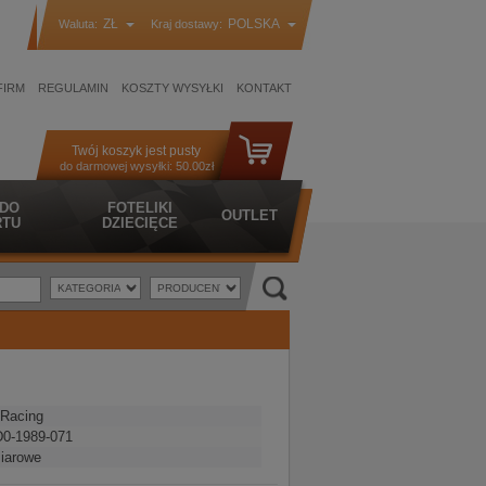
ZŁ
POLSKA
Waluta:
Kraj dostawy:
FIRM
REGULAMIN
KOSZTY WYSYŁKI
KONTAKT
Twój koszyk jest pusty
do darmowej wysyłki:
50.00zł
 DO
FOTELIKI
OUTLET
TU
DZIECIĘCE
Racing
0-1989-071
iarowe