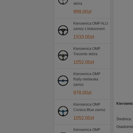
skóra
999.00
zł
Kierownica OMP ALU
zamsz z klaksonem
1533.00
zł
Kierownica OMP
Trecento skóra
1052.00
zł
Kierownica OMP
Rally niebieska
zamsz
978.00
zł
Kierown
Kierownica OMP
Corsica Blue zamsz
1052.00
zł
Średnica:
Osadzenie
Kierownica OMP