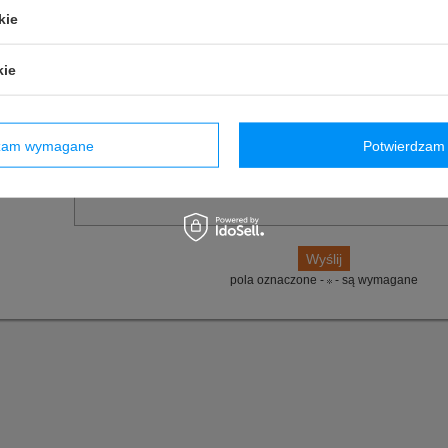
owyższy opis jest dla Ciebie niewystarczający, prześlij nam swoje pytanie odnośn
kie
ko jak tylko będzie to możliwe.
E-mail:
kie
Pytanie:
dzam wymagane
Potwierdzam 
pola oznaczone -
- są wymagane