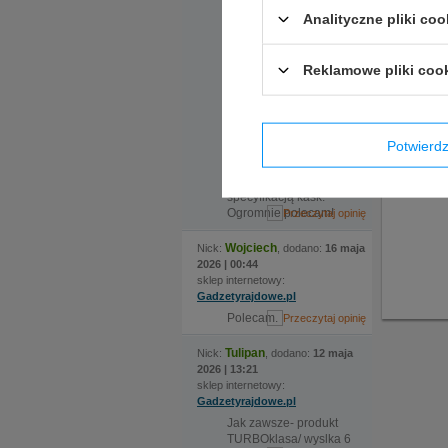
dwóch rozmiarach, ale
Jeżeli p
Analityczne pliki coo
nadmieniona
tak szyb
ekspedientka
zauważyła że certyfikat
Reklamowe pliki coo
kasku jaki nas
interesuje wymaga
zmiany modelu, po
czym sama zamówiła
kask i w krótkim czasie
Potwier
odebraliśmy świetnie
dopasowany zarówno
rozmiarem jak i
specyfikacją kask.
Ogromnie polecam!
Wojciech
Nick:
, dodano:
16 maja
2026 | 00:44
sklep internetowy:
Gadzetyrajdowe.pl
Polecam.
Tulipan
Nick:
, dodano:
12 maja
2026 | 13:21
sklep internetowy:
Gadzetyrajdowe.pl
Jak zawsze- produkt
TURBOklasa/ wyslka 6