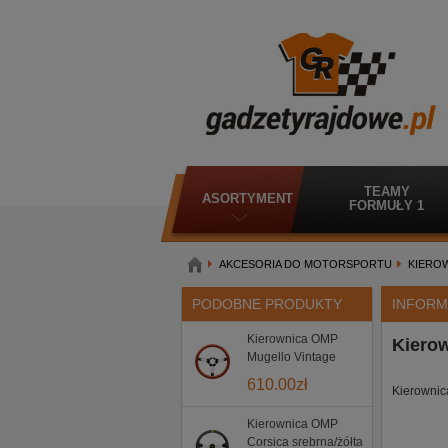
TEAMY
ASORTYMENT
FORMUŁY 1
AKCESORIA DO MOTORSPORTU
KIERO
PODOBNE PRODUKTY
INFORM
Kierownica OMP
Kierow
Mugello Vintage
610.00
zł
Kierown
Kierownica OMP
Corsica srebrna/żółta