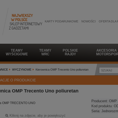
KARTY PODARUNKOWE
NOWOŚCI
OFERTA DLA 
TEAMY
TEAMY
POLSKIE
AKCESORIA
WYŚCIGOWE
WRC
RAJDY
MOTORSPOR
WNICE
WYCZYNOWE
Kierownica OMP Trecento Uno poliuretan
ACJE O PRODUKCIE
nica OMP Trecento Uno poliuretan
Producent:
OMP 
ica OMP TRECENTO UNO
Kod produktu:
OD
Seria:
Jednorozm
Kliknij na zdjęcie, aby je powiększyć