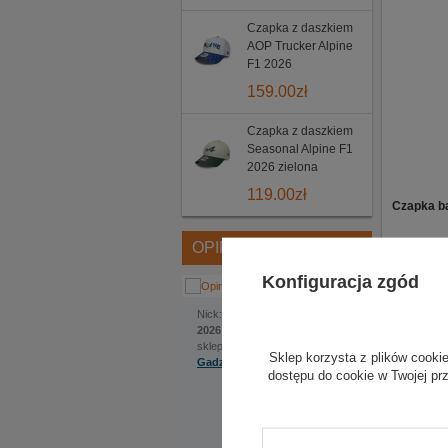
Czapka z daszkiem
AOP Trucker Alpine
F1 2026
159.00
zł
Czapka z daszkiem
Seasonal Alpine F1
2026 zielona
119.00
zł
Czapka b
OPINIE
Materiał: 
Konfiguracja zgód
Kolor: biał
Model: 9
Jakub
Nick:
, dodano:
1 czerwca
2026 | 22:22
sklep internetowy:
Sklep korzysta z plików cookie
Najnowsza
Gadzetyrajdowe.pl
dostępu do cookie w Twojej pr
Na szczególną uwagę
Wykonana 
zasługuje bardzo
Zaprojek
pomocna obsługa.
Ekspedientka sama
Z przodu 