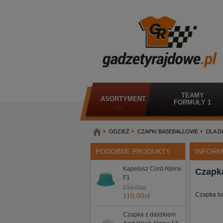
TEAMY
ASORTYMENT
FORMUŁY 1
ODZIEŻ
CZAPKI BASEBALLOWE
DLA 
PODOBNE PRODUKTY
INFORM
Kapelusz Cord Alpine
Czapka
F1
219.00
zł
Czapka ba
110.00
zł
Czapka z daszkiem