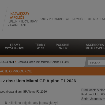
KARTY PODARUNKOWE
NOWOŚCI
OFERTA DLA 
TEAMY
TEAMY
POLSKIE
AKCESORIA
WYŚCIGOWE
WRC
RAJDY
MOTORSPOR
DOROSŁYCH
Czapka z daszkiem Miami GP Alpine F1 2026
ACJE O PRODUKCIE
 z daszkiem Miami GP Alpine F1 2026
Producent:
Alpin
seballowa Miami GP Alpine F1 2026
Kod produktu:
60
Seria:
Jednorozm
Kliknij na zdjęcie, aby je powiększyć