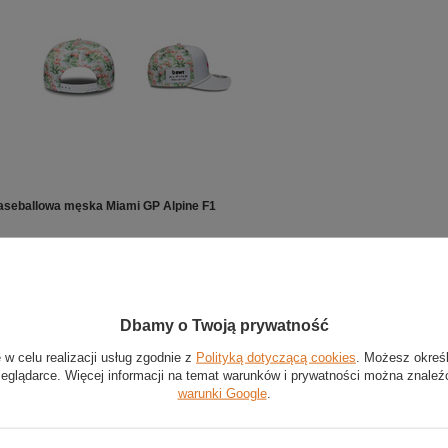
aseballowa męska Miami GP Alpine F1
poliester
y
SEVENTY
Dbamy o Twoją prywatność
 w celu realizacji usług zgodnie z
Polityką dotyczącą cookies
. Możesz okreś
 czapka baseballowa z kolekcji Alpine F1
zeglądarce. Więcej informacji na temat warunków i prywatności można znaleź
z wysokiej jakości poliestru
warunki Google
.
towana na GP Miami
umieszczono haftowane logo Alpine