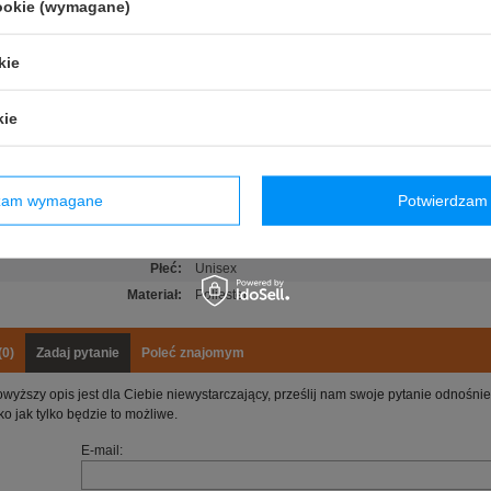
cookie (wymagane)
szywka z logotypem zespołu
ść pokryta motywem graficznym związanym z wyścigiem
kie
y obwód z zapięciem na zatrzaski
kie
Stan
:
Nowy
Kategoria
:
Czapki baseballowe
Kolor
:
Biały
dzam wymagane
Potwierdzam 
Grupa wiekowa
:
Dorośli
Marka
:
Alpine F1
Płeć
:
Unisex
Materiał
:
Poliester
(0)
Zadaj pytanie
Poleć znajomym
owyższy opis jest dla Ciebie niewystarczający, prześlij nam swoje pytanie odnośn
ko jak tylko będzie to możliwe.
E-mail: