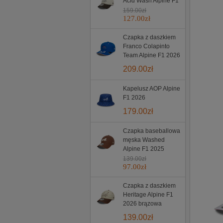
Acid Wash Alpine F1
159.00
zł
127.00
zł
Czapka z daszkiem
Franco Colapinto
Team Alpine F1 2026
209.00
zł
Kapelusz AOP Alpine
F1 2026
179.00
zł
Czapka baseballowa
męska Washed
Alpine F1 2025
139.00
zł
97.00
zł
Czapka z daszkiem
Heritage Alpine F1
2026 brązowa
139.00
zł