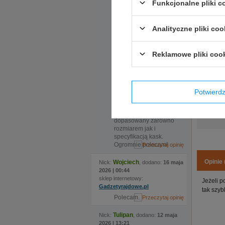
zaproponowała
Funkcjonalne pliki 
rozwiązanie, które
Z boku na
okazało się kluczowe.
Tylna czę
Do sklepu
Analityczne pliki coo
zamówiliśmy kask w
Regulowan
dwóch rozmiarach, ale
nadmieniona
Reklamowe pliki coo
ekspedientka
zauważyła że certyfikat
kasku jaki nas
interesuje wymaga
zmiany modelu, po
Potwier
czym sama zamówiła
kask i w krótkim czasie
odebraliśmy świetnie
dopasowany zarówno
rozmiarem jak i
specyfikacją kask.
Ogromnie polecam!
Opinie 
Wojciech
Nick:
, dodano:
16 maja
2026 | 00:44
sklep internetowy:
Jeżeli p
Gadzetyrajdowe.pl
tak szyb
Polecam.
Tulipan
Nick:
, dodano:
12 maja
2026 | 13:21