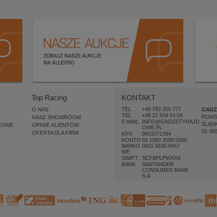
Top Racing
KONTAKT
TEL
+48 793 205 777
O NAS
GADZ
TEL
+48 22 834 54 04
POW
NASZ SHOWROOM
E-MAIL
INFO@GADZETYRAJD
ŚLĄSK
KOWE
OPINIE KLIENTÓW
OWE.PL
01-35
OFERTA DLA FIRM
KRS
0001071394
KONTO
59 1090 2590 0000
BANKO
0001 5630 0467
WE
SWIFT
SCFBPLPWXXX
BANK
SANTANDER
CONSUMER BANK
S.A.