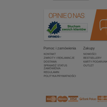
Pomoc i zamówienia
Zakupy
KONTAKT
NOWOŚCI
ZWROTY I REKLAMACJE
BESTSELLERY
DOSTAWA
KARTY PODARUN
SPRAWDŹ STATUS
OUTLET
ZAMÓWIENIA
REGULAMIN
POLITYKA PRYWATNOŚCI
×
13 os.
przegląda teraz nasz sklep