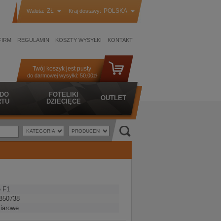
ZŁ
POLSKA
Waluta:
Kraj dostawy:
FIRM
REGULAMIN
KOSZTY WYSYŁKI
KONTAKT
Twój koszyk jest pusty
do darmowej wysyłki:
50.00zł
 DO
FOTELIKI
OUTLET
TU
DZIECIĘCE
e F1
850738
iarowe