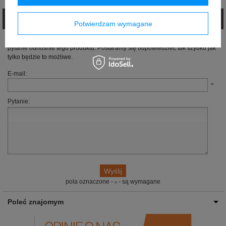
Zadaj pytanie
Potwierdzam wymagane
Jeżeli powyższy opis jest dla Ciebie niewystarczający, prześlij nam swoje
pytanie odnośnie tego produktu. Postaramy się odpowiedzieć tak szybko jak
tylko będzie to możliwe.
E-mail:
Pytanie:
pola oznaczone -
- są wymagane
Poleć znajomym