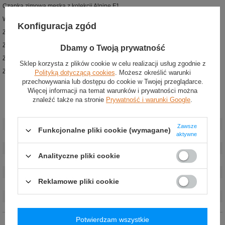
Czapka zimowa męska z kolekcji Alpine F1
Wykonana z wysokiej jakości akrylu
Konfiguracja zgód
Zaprojektowana dla fanów Pierre'a Gasly
Z przodu naszywka z logo zespołu
Dbamy o Twoją prywatność
Z tyłu wyszywany numer 10
Sklep korzysta z plików cookie w celu realizacji usług zgodnie z
Z boku haftowany logotyp New Era
Polityką dotyczącą cookies
. Możesz określić warunki
przechowywania lub dostępu do cookie w Twojej przeglądarce.
Więcej informacji na temat warunków i prywatności można
znaleźć także na stronie
Prywatność i warunki Google
.
Stan
:
Nowy
Kategoria
:
Czapki zimowe
Zawsze
Funkcjonalne pliki cookie (wymagane)
aktywne
Kolor
:
Niebieski
Grupa wiekowa
:
Dorośli
Analityczne pliki cookie
Kierowca
:
Pierre Gasly
Marka
:
Alpine F1
Reklamowe pliki cookie
Płeć
:
Unisex
Materiał
:
Akryl
Potwierdzam wszystkie
Opinie (0)