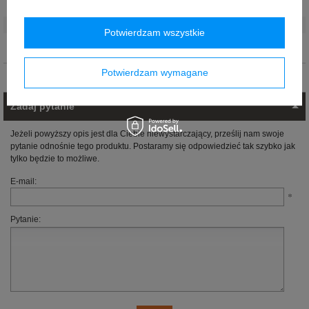
Grupa wiekowa
:
Dorośli
Marka
:
Alpine F1
Potwierdzam wszystkie
Materiał
:
Bawełna
Potwierdzam wymagane
Opinie (0)
Zadaj pytanie
Jeżeli powyższy opis jest dla Ciebie niewystarczający, prześlij nam swoje
pytanie odnośnie tego produktu. Postaramy się odpowiedzieć tak szybko jak
tylko będzie to możliwe.
E-mail:
Pytanie: