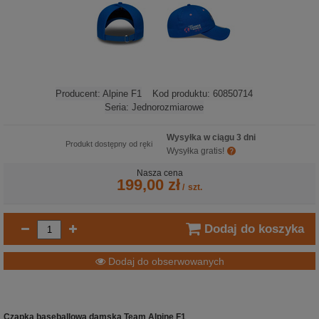
Producent:
Alpine F1
Kod produktu:
60850714
Seria:
Jednorozmiarowe
Wysyłka w ciągu 3 dni
Produkt dostępny od ręki
Wysyłka gratis!
Nasza cena
199,00 zł
/
szt.
Dodaj do koszyka
Dodaj do obserwowanych
Czapka baseballowa damska Team Alpine F1