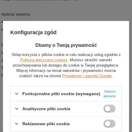
Materiał: bawełna
Kolor: niebieski
Model: 9TWENTY
Konfiguracja zgód
Dbamy o Twoją prywatność
Damska czapka baseballowa z najnowszej kolekcji Alpine F1
Wykonana z wysokiej jakości bawełny
Sklep korzysta z plików cookie w celu realizacji usług zgodnie z
Polityką dotyczącą cookies
. Możesz określić warunki
Z przodu umieszczono naszywkę z logo zespołu
przechowywania lub dostępu do cookie w Twojej przeglądarce.
Tylna część zaprojektowana specjalnie dla osób z długimi włosami
Więcej informacji na temat warunków i prywatności można
znaleźć także na stronie
Prywatność i warunki Google
.
Regulowany pasek
Zawsze
Funkcjonalne pliki cookie (wymagane)
aktywne
Stan
:
Nowy
Analityczne pliki cookie
Płeć
:
Damskie
Kategoria
:
Czapki baseballowe
Reklamowe pliki cookie
Kolor
:
Niebieski