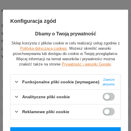
Kolor: czarno-czerwony
Konfiguracja zgód
Podstawowe rękawice kartingowe z kolekcji Sparco
Dbamy o Twoją prywatność
Wewnętrzne szwy dla lepszej wygody użytkowania
Nowoczesny design
Sklep korzysta z plików cookie w celu realizacji usług zgodnie z
Polityką dotyczącą cookies
. Możesz określić warunki
Lekko zakrzywione palce poprawiają uchwyt na kierownicy
przechowywania lub dostępu do cookie w Twojej przeglądarce.
Wewnętrzna strona pokryta silikonowym nadrukiem
Więcej informacji na temat warunków i prywatności można
znaleźć także na stronie
Prywatność i warunki Google
.
Stan
:
Nowy
Zawsze
Funkcjonalne pliki cookie (wymagane)
Kategoria
:
Rękawiczki
aktywne
Grupa wiekowa
:
Dorośli
Analityczne pliki cookie
Homologacja
:
Bez homologacji
Marka
:
Sparco
Reklamowe pliki cookie
Kolor
:
Czarny
,
Czerwony
Płeć
:
Unisex
Materiał
:
Poliester
,
Skóra ekologiczna
,
Silikon