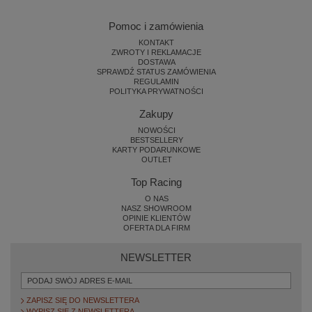
Pomoc i zamówienia
KONTAKT
ZWROTY I REKLAMACJE
DOSTAWA
SPRAWDŹ STATUS ZAMÓWIENIA
REGULAMIN
POLITYKA PRYWATNOŚCI
Zakupy
NOWOŚCI
BESTSELLERY
KARTY PODARUNKOWE
OUTLET
Top Racing
O NAS
NASZ SHOWROOM
OPINIE KLIENTÓW
OFERTA DLA FIRM
NEWSLETTER
ZAPISZ SIĘ DO NEWSLETTERA
WYPISZ SIĘ Z NEWSLETTERA