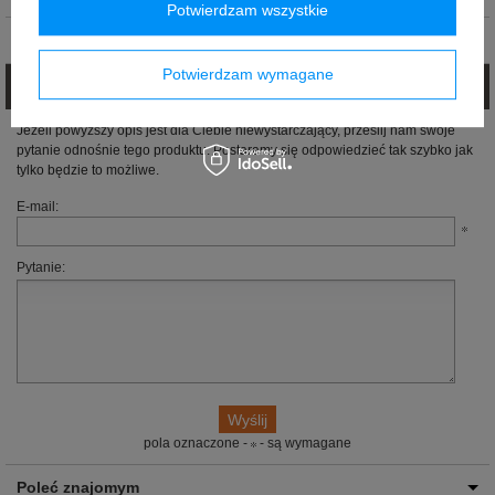
Potwierdzam wszystkie
Opinie (0)
Potwierdzam wymagane
Zadaj pytanie
Jeżeli powyższy opis jest dla Ciebie niewystarczający, prześlij nam swoje
pytanie odnośnie tego produktu. Postaramy się odpowiedzieć tak szybko jak
tylko będzie to możliwe.
E-mail:
Pytanie:
pola oznaczone -
- są wymagane
Poleć znajomym