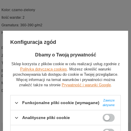
Kolor: czarno-zielony
Ilość warstw: 2
Gramatura: 360-390 g/m2
Homologacja: FIA
8856-2018
Konfiguracja zgód
Podstawowy kombinezon wyścigowy z najnowszej kolekcji Sparco
Dbamy o Twoją prywatność
Zaprojektowany zgodnie z homologacją FIA 8856-2018
Tradycyjna 2-warstwowa struktura materiału
Sklep korzysta z plików cookie w celu realizacji usług zgodnie z
Polityką dotyczącą cookies
. Możesz określić warunki
Elastyczne połączenia rękawów zapewniają lepszą mobilność ramion w czasie
przechowywania lub dostępu do cookie w Twojej przeglądarce.
prowadzenia
Więcej informacji na temat warunków i prywatności można
Miękki, elastyczny panel w tylnej części
znaleźć także na stronie
Prywatność i warunki Google
.
Dwie boczne kieszenie
Zawsze
Funkcjonalne pliki cookie (wymagane)
aktywne
Analityczne pliki cookie
Stan
:
Nowy
Kategoria
:
Kombinezony