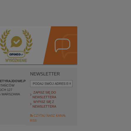
NEWSLETTER
ETYRAJDOWE.PL
STAŃCÓW
ICH 127
ZAPISZ SIĘ DO
5
WARSZAWA
NEWSLETTERA
WYPISZ SIĘ Z
NEWSLETTERA
CZYTAJ NASZ KANAŁ
RSS