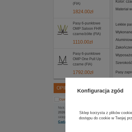
Kolor: cza
(FIA)
Materiał w
1824.00
zł
Pasy 6-punktowe
Lekkie pa
OMP Saloon FHR
Wykonane 
czarne/żółte (FIA)
Aluminiowe
1110.00
zł
Zakończen
Pasy 6-punktowe
Wyposażon
OMP One Pull Up
Szerokość 
czarne (FIA)
1792.00
zł
Pasy zapr
OPINIE
Konfiguracja zgód
Jakub
Nick:
, dodano:
1 czerwca
Sklep korzysta z plików cookie
2026 | 22:22
sklep internetowy:
dostępu do cookie w Twojej pr
Gadzetyrajdowe.pl
Na szczególną uwagę