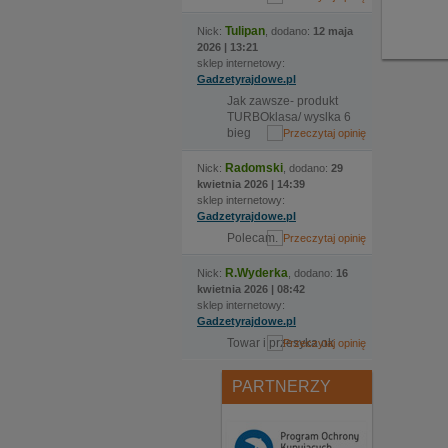
Tulipan
Nick:
, dodano:
12 maja
2026 | 13:21
sklep internetowy:
Gadzetyrajdowe.pl
Jak zawsze- produkt
TURBOklasa/ wyslka 6
bieg
Radomski
Nick:
, dodano:
29
kwietnia 2026 | 14:39
sklep internetowy:
Gadzetyrajdowe.pl
Polecam.
R.Wyderka
Nick:
, dodano:
16
kwietnia 2026 | 08:42
sklep internetowy:
Gadzetyrajdowe.pl
Towar i przesyka ok
PARTNERZY