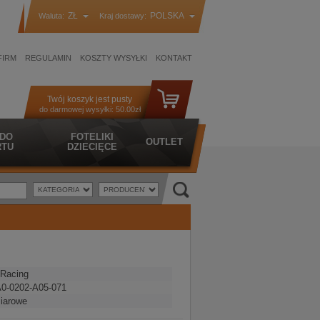
ZŁ
POLSKA
Waluta:
Kraj dostawy:
FIRM
REGULAMIN
KOSZTY WYSYŁKI
KONTAKT
Twój koszyk jest pusty
do darmowej wysyłki:
50.00zł
 DO
FOTELIKI
OUTLET
TU
DZIECIĘCE
Racing
0-0202-A05-071
iarowe