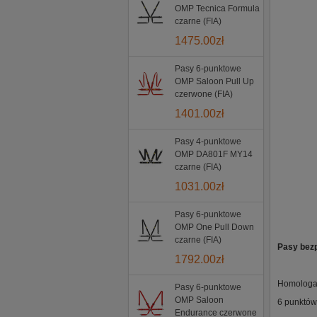
OMP Tecnica Formula
czarne (FIA)
1475.00
zł
Pasy 6-punktowe
OMP Saloon Pull Up
czerwone (FIA)
1401.00
zł
Pasy 4-punktowe
OMP DA801F MY14
czarne (FIA)
1031.00
zł
Pasy 6-punktowe
OMP One Pull Down
czarne (FIA)
Pasy bez
1792.00
zł
Homologac
Pasy 6-punktowe
OMP Saloon
6 punktó
Endurance czerwone