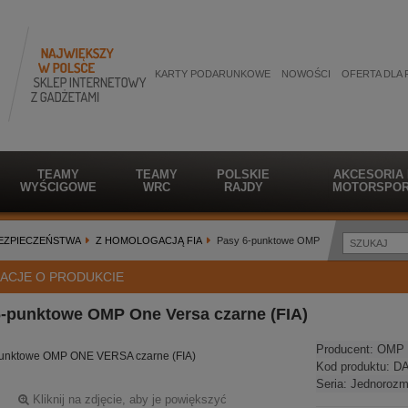
KARTY PODARUNKOWE
NOWOŚCI
OFERTA DLA 
TEAMY
TEAMY
POLSKIE
AKCESORIA
WYŚCIGOWE
WRC
RAJDY
MOTORSPOR
BEZPIECZEŃSTWA
Z HOMOLOGACJĄ FIA
Pasy 6-punktowe OMP
ACJE O PRODUKCIE
6-punktowe OMP One Versa czarne (FIA)
Producent:
OMP 
punktowe OMP ONE VERSA czarne (FIA)
Kod produktu:
DA
Seria:
Jednorozm
Kliknij na zdjęcie, aby je powiększyć