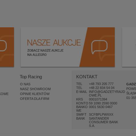
Top Racing
KONTAKT
TEL
+48 793 205 777
O NAS
GADZ
TEL
+48 22 834 54 04
POW
NASZ SHOWROOM
E-MAIL
INFO@GADZETYRAJD
ŚLĄSK
KOWE
OPINIE KLIENTÓW
OWE.PL
01-35
OFERTA DLA FIRM
KRS
0001071394
KONTO
59 1090 2590 0000
BANKO
0001 5630 0467
WE
SWIFT
SCFBPLPWXXX
BANK
SANTANDER
CONSUMER BANK
S.A.