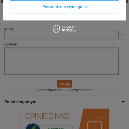
Potwierdzam wymagane
Jeżeli powyższy opis jest dla Ciebie niewystarczający, prześlij nam swoje
pytanie odnośnie tego produktu. Postaramy się odpowiedzieć tak szybko jak
tylko będzie to możliwe.
E-mail:
Pytanie:
pola oznaczone -
- są wymagane
Poleć znajomym