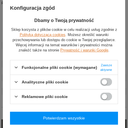
Pasy zaprojektowane do współpracy z systemami HANS i Hybrid
Konfiguracja zgód
Dbamy o Twoją prywatność
Sklep korzysta z plików cookie w celu realizacji usług zgodnie z
Polityką dotyczącą cookies
. Możesz określić warunki
Stan
:
Nowy
przechowywania lub dostępu do cookie w Twojej przeglądarce.
Więcej informacji na temat warunków i prywatności można
Kategoria
:
Pasy bezpieczeństwa
znaleźć także na stronie
Prywatność i warunki Google
.
Akcesoria
Pasy bezpieczeństwa
samochodowe
:
Kolor
:
Czerwony
Zawsze
Funkcjonalne pliki cookie (wymagane)
aktywne
Marka
:
OMP Racing
Homologacja
:
FIA 8853-2016
Analityczne pliki cookie
Materiał
:
Poliester
Liczba punktów
:
6-punktowe
Reklamowe pliki cookie
Szerokość
:
3 cale
Opinie (0)
Potwierdzam wszystkie
Zadaj pytanie