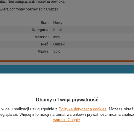
taż. Nierysująca, anty-mgielna powłoka.
wiera ochronny pokrowiec na wizjer.
Stan
:
Nowy
Kategoria
:
Kaski
Materiał
:
Inny
Płeć
:
Unisex
Marka
:
Stilo
Aby móc ocenić produkt lub dodać opinię, musisz b
Dbamy o Twoją prywatność
 w celu realizacji usług zgodnie z
Polityką dotyczącą cookies
. Możesz okreś
zeglądarce. Więcej informacji na temat warunków i prywatności można znaleź
warunki Google
.