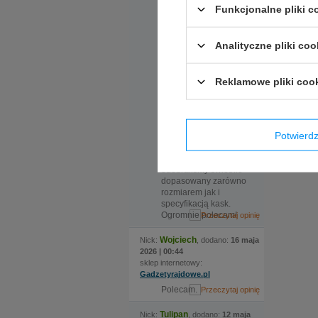
Funkcjonalne pliki 
zaproponowała
rozwiązanie, które
okazało się kluczowe.
Analityczne pliki coo
Do sklepu
zamówiliśmy kask w
dwóch rozmiarach, ale
nadmieniona
Reklamowe pliki coo
ekspedientka
zauważyła że certyfikat
kasku jaki nas
interesuje wymaga
Potwier
zmiany modelu, po
czym sama zamówiła
kask i w krótkim czasie
odebraliśmy świetnie
dopasowany zarówno
rozmiarem jak i
specyfikacją kask.
Ogromnie polecam!
Wojciech
Nick:
, dodano:
16 maja
2026 | 00:44
sklep internetowy:
Gadzetyrajdowe.pl
Polecam.
Tulipan
Nick:
, dodano:
12 maja