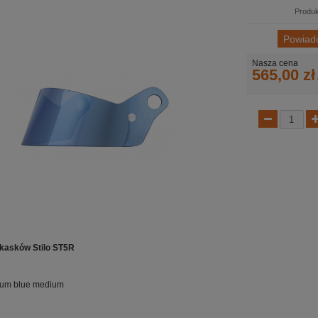
Produk
Powiad
Nasza cena
565,00 zł
 kasków Stilo ST5R
idium blue medium