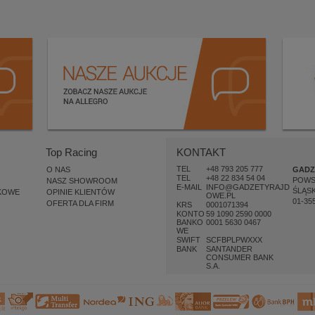
Top Racing
KONTAKT
TEL
+48 793 205 777
O NAS
GADZ
TEL
+48 22 834 54 04
POW
NASZ SHOWROOM
E-MAIL
INFO@GADZETYRAJD
ŚLĄSK
KOWE
OPINIE KLIENTÓW
OWE.PL
01-35
OFERTA DLA FIRM
KRS
0001071394
KONTO
59 1090 2590 0000
BANKO
0001 5630 0467
WE
SWIFT
SCFBPLPWXXX
BANK
SANTANDER
CONSUMER BANK
S.A.