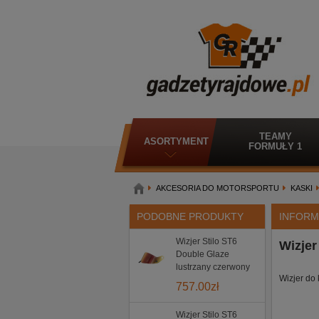
TEAMY
ASORTYMENT
FORMUŁY 1
AKCESORIA DO MOTORSPORTU
KASKI
PODOBNE PRODUKTY
INFORM
Wizjer Stilo ST6
Wizjer
Double Glaze
lustrzany czerwony
Wizjer do
757.00
zł
Wizjer Stilo ST6