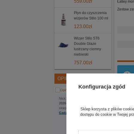
559.00
zł
Łatwy mon
Zestaw za
Płyn do czyszczenia
wizjerów Stilo 100 ml
123.00
zł
Wizjer Stilo ST6
Double Glaze
lustrzany ciemny
niebieski
757.00
zł
OPINIE
Konfiguracja zgód
Jakub
Nick:
, dodano:
1 czerwca
2026 | 22:22
sklep internetowy:
Sklep korzysta z plików cookie
Gadzetyrajdowe.pl
dostępu do cookie w Twojej pr
Na szczególną uwagę
zasługuje bardzo
pomocna obsługa.
Ekspedientka sama