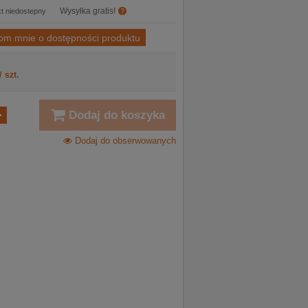
Wysyłka gratis!
t niedostepny
om mnie o dostępności produktu
/
szt.
Dodaj do koszyka
Dodaj do obserwowanych