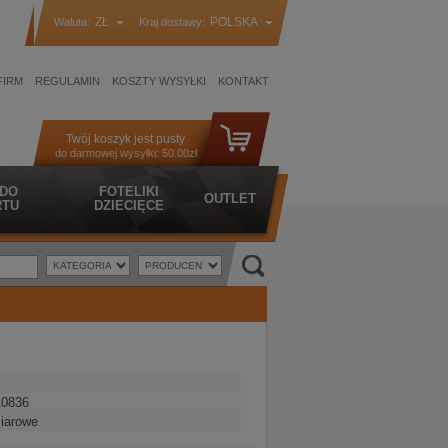
ZŁ
POLSKA
Waluta:
Kraj dostawy:
FIRM
REGULAMIN
KOSZTY WYSYŁKI
KONTAKT
Twój koszyk jest pusty
do darmowej wysyłki:
50.00zł
 DO
FOTELIKI
OUTLET
TU
DZIECIĘCE
0836
iarowe