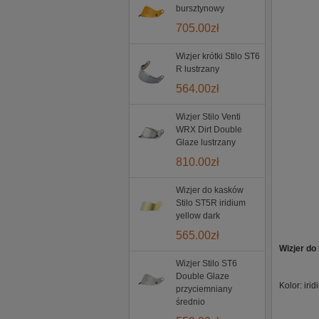
bursztynowy
705.00
zł
Wizjer krótki Stilo ST6
R lustrzany
564.00
zł
Wizjer Stilo Venti
WRX Dirt Double
Glaze lustrzany
810.00
zł
Wizjer do kasków
Stilo ST5R iridium
yellow dark
565.00
zł
Wizjer do
Wizjer Stilo ST6
Double Glaze
Kolor: ir
przyciemniany
średnio