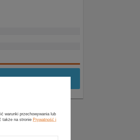
yć
zalogowany
.
lić warunki przechowywania lub
ć także na stronie
Prywatność i