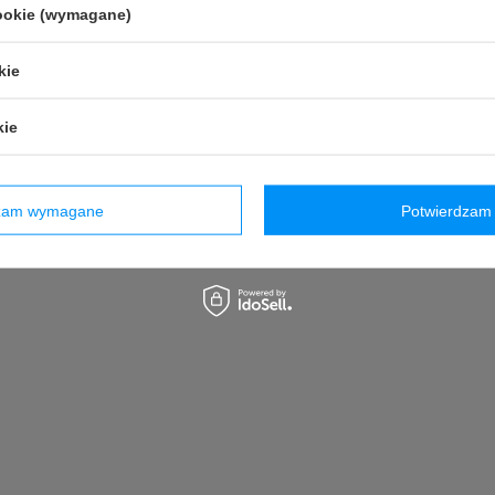
cookie (wymagane)
kie
kie
dzam wymagane
Potwierdzam 