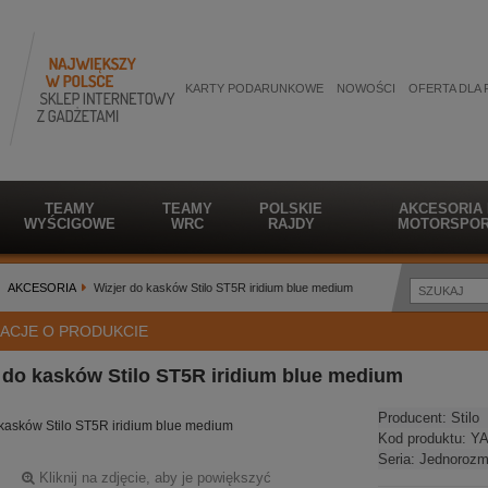
KARTY PODARUNKOWE
NOWOŚCI
OFERTA DLA 
TEAMY
TEAMY
POLSKIE
AKCESORIA
WYŚCIGOWE
WRC
RAJDY
MOTORSPOR
AKCESORIA
Wizjer do kasków Stilo ST5R iridium blue medium
ACJE O PRODUKCIE
 do kasków Stilo ST5R iridium blue medium
Producent:
Stilo
 kasków Stilo ST5R iridium blue medium
Kod produktu:
YA
Seria:
Jednorozm
Kliknij na zdjęcie, aby je powiększyć