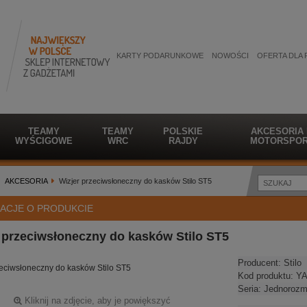
KARTY PODARUNKOWE
NOWOŚCI
OFERTA DLA 
TEAMY
TEAMY
POLSKIE
AKCESORIA
WYŚCIGOWE
WRC
RAJDY
MOTORSPOR
AKCESORIA
Wizjer przeciwsłoneczny do kasków Stilo ST5
ACJE O PRODUKCIE
 przeciwsłoneczny do kasków Stilo ST5
Producent:
Stilo
zeciwsłoneczny do kasków Stilo ST5
Kod produktu:
YA
Seria:
Jednorozm
Kliknij na zdjęcie, aby je powiększyć