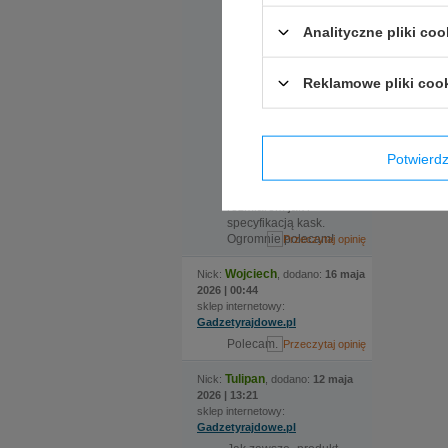
zamówiliśmy kask w
Analityczne pliki coo
dwóch rozmiarach, ale
nadmieniona
ekspedientka
zauważyła że certyfikat
Reklamowe pliki coo
kasku jaki nas
interesuje wymaga
zmiany modelu, po
czym sama zamówiła
Potwier
kask i w krótkim czasie
odebraliśmy świetnie
dopasowany zarówno
rozmiarem jak i
specyfikacją kask.
Ogromnie polecam!
Wojciech
Nick:
, dodano:
16 maja
2026 | 00:44
sklep internetowy:
Gadzetyrajdowe.pl
Polecam.
Tulipan
Nick:
, dodano:
12 maja
2026 | 13:21
sklep internetowy:
Gadzetyrajdowe.pl