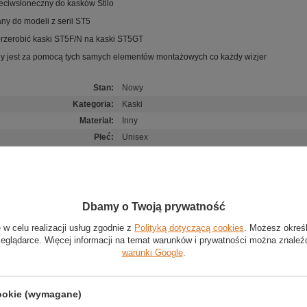
zeciwsłoneczny do kasków Stilo
y do modeli z serii ST5
rzerobić kaski ST5F/N na kaski ST5GT
 jest za pomocą tych samych elementów montażowych co każdy wizjer
Stan
:
Nowy
Kategoria
:
Kaski
Materiał
:
Inny
Płeć
:
Unisex
Marka
:
Stilo
(0)
Zadaj pytanie
Poleć znajomym
Dbamy o Twoją prywatność
owyższy opis jest dla Ciebie niewystarczający, prześlij nam swoje pytanie odnośn
 w celu realizacji usług zgodnie z
Polityką dotyczącą cookies
. Możesz okreś
ko jak tylko będzie to możliwe.
zeglądarce. Więcej informacji na temat warunków i prywatności można znaleź
E-mail:
warunki Google
.
Pytanie:
cookie (wymagane)