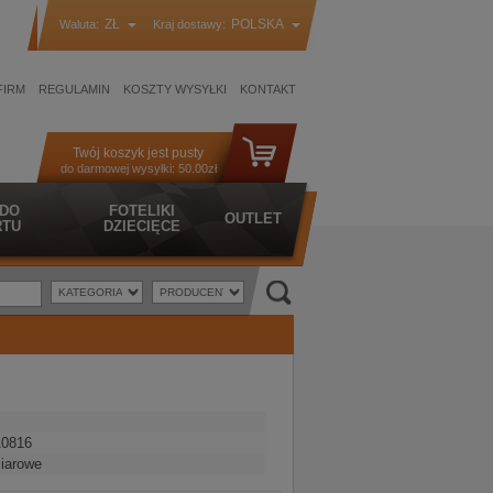
ZŁ
POLSKA
Waluta:
Kraj dostawy:
FIRM
REGULAMIN
KOSZTY WYSYŁKI
KONTAKT
Twój koszyk jest pusty
do darmowej wysyłki:
50.00zł
 DO
FOTELIKI
OUTLET
TU
DZIECIĘCE
0816
iarowe