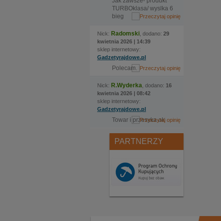
Jak zawsze- produkt
TURBOklasa/ wyslka 6
bieg
Radomski
Nick:
, dodano:
29
kwietnia 2026 | 14:39
sklep internetowy:
Gadzetyrajdowe.pl
Polecam.
R.Wyderka
Nick:
, dodano:
16
kwietnia 2026 | 08:42
sklep internetowy:
Gadzetyrajdowe.pl
Towar i przesyka ok
PARTNERZY