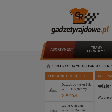
TEAMY
ASORTYMENT
FORMUŁY 1
AKCESORIA DO MOTORSPORTU
KASKI
PODOBNE PRODUKTY
INFORM
Daszek do kasku Stilo
Wizjer
WRC DES srebrny
215.00
zł
Wizjer pr
Wizjer Stilo Venti
WRX Dirt Double