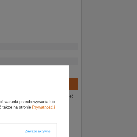
ie tego produktu. Postaramy się odpowiedzieć
lić warunki przechowywania lub
ć także na stronie
Prywatność i
Zawsze aktywne