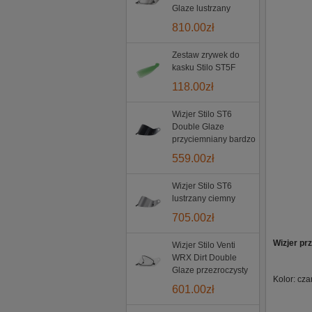
Glaze lustrzany
810.00
zł
Zestaw zrywek do
kasku Stilo ST5F
118.00
zł
Wizjer Stilo ST6
Double Glaze
przyciemniany bardzo
559.00
zł
Wizjer Stilo ST6
lustrzany ciemny
705.00
zł
Wizjer pr
Wizjer Stilo Venti
WRX Dirt Double
Glaze przezroczysty
Kolor: cza
601.00
zł