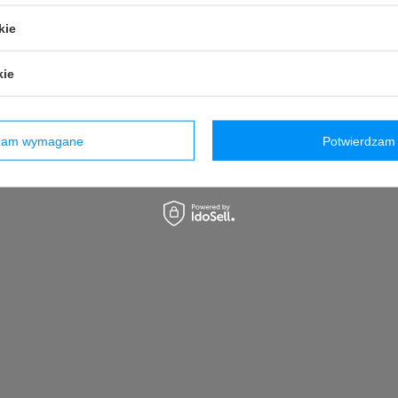
kie
kie
pola oznaczone -
- są wymagane
dzam wymagane
Potwierdzam 