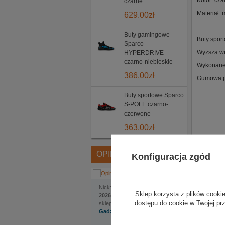
Kolor: cza
czarne
Materiał: 
629.00
zł
Buty gamingowe
Buty spor
Sparco
Wyższa we
HYPERDRIVE
czarno-niebieskie
Wykonane 
386.00
zł
Gumowa po
Buty sportowe Sparco
S-POLE czarno-
czerwone
363.00
zł
OPINIE
Konfiguracja zgód
Jakub
Nick:
, dodano:
1 czerwca
Sklep korzysta z plików cookie
2026 | 22:22
dostępu do cookie w Twojej pr
sklep internetowy:
Gadzetyrajdowe.pl
Na szczególną uwagę