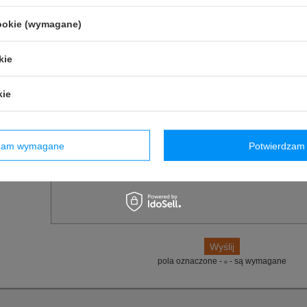
Materiał
:
Inny
Marka
:
Sparco
cookie (wymagane)
(0)
Zadaj pytanie
Poleć znajomym
kie
owyższy opis jest dla Ciebie niewystarczający, prześlij nam swoje pytanie odnośn
ko jak tylko będzie to możliwe.
kie
E-mail:
dzam wymagane
Potwierdzam 
Pytanie:
pola oznaczone -
- są wymagane