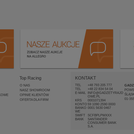
Top Racing
KONTAKT
TEL
+48 793 205 777
O NAS
GADZ
TEL
+48 22 834 54 04
POW
NASZ SHOWROOM
E-MAIL
INFO@GADZETYRAJD
ŚLĄSK
KOWE
OPINIE KLIENTÓW
OWE.PL
01-35
OFERTA DLA FIRM
KRS
0001071394
KONTO
59 1090 2590 0000
BANKO
0001 5630 0467
WE
SWIFT
SCFBPLPWXXX
BANK
SANTANDER
CONSUMER BANK
S.A.