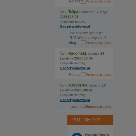
Polecam.
Tulipan
Nick:
, dodano:
12 maja
2026 | 13:21
sklep internetowy:
Gadzetyrajdowe.pl
Jak zawsze- produkt
TURBOklasa/ wyslka 6
bieg
Radomski
Nick:
, dodano:
29
kwietnia 2026 | 14:39
sklep internetowy:
Gadzetyrajdowe.pl
Polecam.
R.Wyderka
Nick:
, dodano:
16
kwietnia 2026 | 08:42
sklep internetowy:
Gadzetyrajdowe.pl
Towar i przesyka ok
PARTNERZY