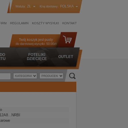
ZŁ
POLSKA
Waluta:
Kraj dostawy:
FIRM
REGULAMIN
KOSZTY WYSYŁKI
KONTAKT
Twój koszyk jest pusty
do darmowej wysyłki:
50.00zł
 DO
FOTELIKI
OUTLET
TU
DZIECIĘCE
o
12A8...NRBI
iarowe