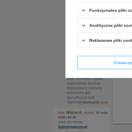
zasługuje bardzo
pomocna obsługa.
Funkcjonalne pliki 
Ekspedientka sama
zaproponowała
rozwiązanie, które
Opinie 
Analityczne pliki coo
okazało się kluczowe.
Do sklepu
Jeżeli p
zamówiliśmy kask w
tak szyb
Reklamowe pliki coo
dwóch rozmiarach, ale
nadmieniona
ekspedientka
zauważyła że certyfikat
kasku jaki nas
Potwier
interesuje wymaga
zmiany modelu, po
czym sama zamówiła
kask i w krótkim czasie
odebraliśmy świetnie
dopasowany zarówno
rozmiarem jak i
specyfikacją kask.
Ogromnie polecam!
Wojciech
Nick:
, dodano:
16 maja
2026 | 00:44
sklep internetowy:
Gadzetyrajdowe.pl