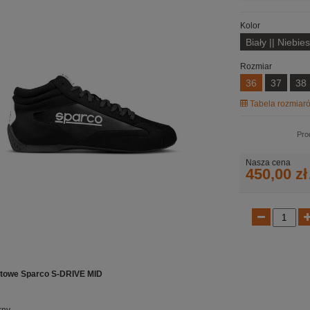
Kolor
Biały || Niebies
Rozmiar
36
37
38
Tabela rozmiaró
Pro
Nasza cena
450,00 zł
rtowe Sparco S-DRIVE MID