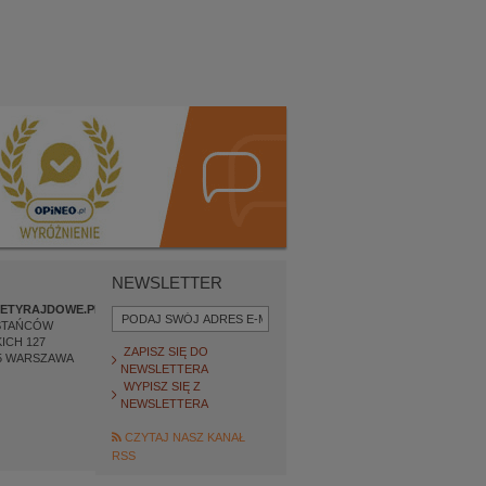
NEWSLETTER
ETYRAJDOWE.PL
STAŃCÓW
ICH 127
ZAPISZ SIĘ DO
5
WARSZAWA
NEWSLETTERA
WYPISZ SIĘ Z
NEWSLETTERA
CZYTAJ NASZ KANAŁ
RSS