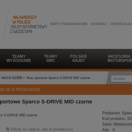
KARTY PODARUNKOWE
NOWOŚCI
OFERTA DLA 
TEAMY
TEAMY
POLSKIE
AKCESORIA
WYŚCIGOWE
WRC
RAJDY
MOTORSPOR
NA CO DZIEŃ
Buty sportowe Sparco S-DRIVE MID czarne
ACJE O PRODUKCIE
sportowe Sparco S-DRIVE MID czarne
Producent:
Sparc
co S-DRIVE MID czarne
Kod produktu:
00
Seria:
Wielorozm
Kliknij na zdjęcie, aby je powiększyć
Ads:
0