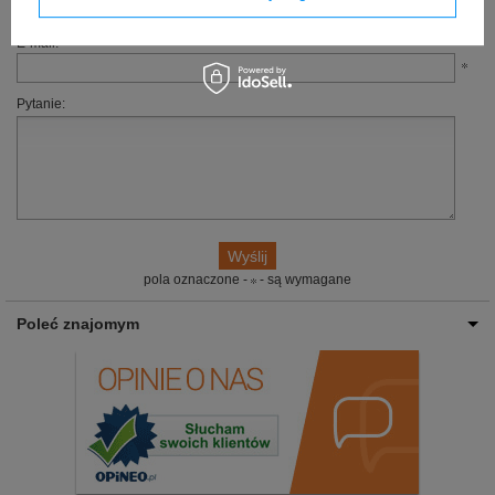
tylko będzie to możliwe.
E-mail:
Pytanie:
pola oznaczone -
- są wymagane
Poleć znajomym