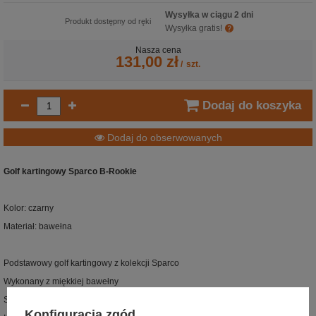
Wysyłka w ciągu 2 dni
Produkt dostępny od ręki
Wysyłka gratis!
Nasza cena
131,00 zł
/
szt.
Dodaj do koszyka
Dodaj do obserwowanych
Golf kartingowy Sparco B-Rookie
Kolor: czarny
Materiał: bawełna
Podstawowy golf kartingowy z kolekcji Sparco
Wykonany z miękkiej bawełny
Swobodny kształt dla bardziej regularnego dopasowania
Konfiguracja zgód