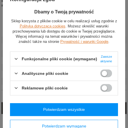
Idealny do zakładania pod kombinezon, gdy homologacja FIA nie jest
wymagana
Dbamy o Twoją prywatność
Sklep korzysta z plików cookie w celu realizacji usług zgodnie z
Polityką dotyczącą cookies
. Możesz określić warunki
przechowywania lub dostępu do cookie w Twojej przeglądarce.
Stan
:
Nowy
Więcej informacji na temat warunków i prywatności można
Kategoria
:
Bielizna rajdowa
znaleźć także na stronie
Prywatność i warunki Google
.
Kolor
:
Czarny
Grupa wiekowa
:
Dorośli
Zawsze
Funkcjonalne pliki cookie (wymagane)
Homologacja
:
Bez homologacji
aktywne
Marka
:
Sparco
Analityczne pliki cookie
Płeć
:
Unisex
Materiał
:
Bawełna
Reklamowe pliki cookie
Opinie (0)
Zadaj pytanie
Potwierdzam wszystkie
Jeżeli powyższy opis jest dla Ciebie niewystarczający, prześlij nam swoje
pytanie odnośnie tego produktu. Postaramy się odpowiedzieć tak szybko jak
Potwierdzam wymagane