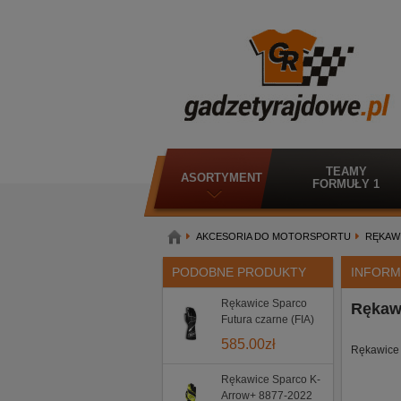
TEAMY
ASORTYMENT
FORMUŁY 1
AKCESORIA DO MOTORSPORTU
RĘKAW
PODOBNE PRODUKTY
INFORM
Rękawice Sparco
Rękawi
Futura czarne (FIA)
585.00
zł
Rękawice 
Rękawice Sparco K-
Arrow+ 8877-2022