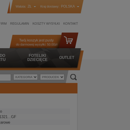
ZŁ
POLSKA
Waluta:
Kraj dostawy:
FIRM
REGULAMIN
KOSZTY WYSYŁKI
KONTAKT
Twój koszyk jest pusty
do darmowej wysyłki:
50.00zł
 DO
FOTELIKI
OUTLET
TU
DZIECIĘCE
o
1321...GF
iarowe