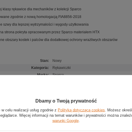
j klasy rękawice dla mechaników z kolekcji Sparco
owane zgodnie z nową homologacją FIA8856-2018
e szwy dla lepszej wytrzymałości i wygody użytkowania
a strona pokryta opracowanym przez Sparco materiałem HTX
e obszary kostek i palców dla dodatkowej ochrony wrażliwych obszarów
Stan
:
Nowy
Kategoria
:
Rękawiczki
Marka
:
Sparco
Homologacja
:
FIA 8856-2018
,
SFI 3.3
Kolor
:
Żółty
Płeć
:
Unisex
Dbamy o Twoją prywatność
Grupa wiekowa
:
Dorośli
 w celu realizacji usług zgodnie z
Polityką dotyczącą cookies
. Możesz okreś
Materiał
:
Aramid (Kevlar)
,
Silikon
zeglądarce. Więcej informacji na temat warunków i prywatności można znaleź
warunki Google
.
(0)
Zadaj pytanie
Poleć znajomym