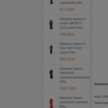
czarne/żółte (FIA)
417.00
zł
Rękawice Sparco K-
Arrow+ WP 8877-
2022 czarne (FIA)
449.00
zł
Rękawice Sparco K-
Tide+ 8877-2022
czarne (FIA)
682.00
zł
Rękawice Sparco
Tide MY20
czarne/pomarańczowe
(FIA)
Rękawice
1082.00
zł
Kolor: żółt
Rękawice Sparco
Land MY25 czerwone
Homologac
(FIA)