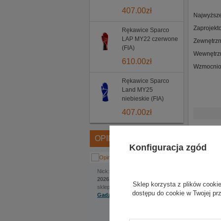
407.00
zł
Najwyższe
Zaprojekt
Rękawice Sparco
LAP MY22 czerwone
Zewnętrzn
(FIA)
Wewnętrzn
610.00
zł
Wzmocnion
Rękawice Sparco
Land MY25
niebieskie (FIA)
407.00
zł
OPINIE
Konfiguracja zgód
Jakub
Nick:
, dodano:
1 czerwca
2026 | 22:22
Sklep korzysta z plików cookie
sklep internetowy:
dostępu do cookie w Twojej pr
Gadzetyrajdowe.pl
Na szczególną uwagę
Opinie 
zasługuje bardzo