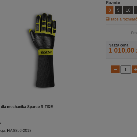
Rozmiar
8
9
10
Tabela rozmiaró
Pro
Nasza cena
1 010,00 
 dla mechanika Sparco R-TIDE
y
ja: FIA 8856-2018