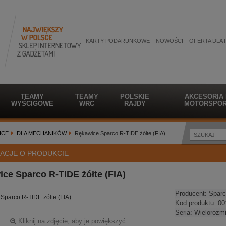
KARTY PODARUNKOWE
NOWOŚCI
OFERTA DLA 
TEAMY
TEAMY
POLSKIE
AKCESORIA
WYŚCIGOWE
WRC
RAJDY
MOTORSPOR
ICE
DLA MECHANIKÓW
Rękawice Sparco R-TIDE żółte (FIA)
ACJE O PRODUKCIE
ce Sparco R-TIDE żółte (FIA)
Producent:
Sparc
Sparco R-TIDE żółte (FIA)
Kod produktu:
00
Seria:
Wielorozm
Kliknij na zdjęcie, aby je powiększyć