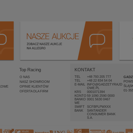
Top Racing
KONTAKT
TEL
+48 793 205 777
O NAS
GADZ
TEL
+48 22 834 54 04
POW
NASZ SHOWROOM
E-MAIL
INFO@GADZETYRAJD
ŚLĄSK
KOWE
OPINIE KLIENTÓW
OWE.PL
01-35
OFERTA DLA FIRM
KRS
0001071394
KONTO
59 1090 2590 0000
BANKO
0001 5630 0467
WE
SWIFT
SCFBPLPWXXX
BANK
SANTANDER
CONSUMER BANK
S.A.