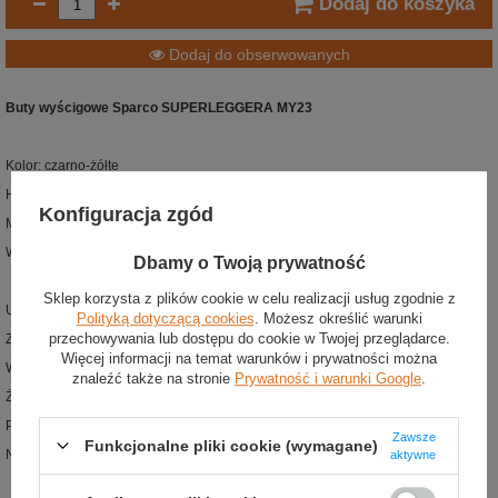
Dodaj do koszyka
Dodaj do obserwowanych
Buty wyścigowe Sparco SUPERLEGGERA MY23
Kolor: czarno-żółte
Homologacja: FIA 8856-2018
Konfiguracja zgód
Materiał: tkanina ognioodporna
Waga: 220 g (rozm. 42)
Dbamy o Twoją prywatność
Sklep korzysta z plików cookie w celu realizacji usług zgodnie z
Ultralekkie buty wyścigowe z nowej kolekcji Sparco
Polityką dotyczącą cookies
. Możesz określić warunki
przechowywania lub dostępu do cookie w Twojej przeglądarce.
Zaprojektowane zgodnie z homologacją FIA 8856-2018
Więcej informacji na temat warunków i prywatności można
Wykonane z ognioodpornej tkaniny z silikonowymi wzmocnieniami
znaleźć także na stronie
Prywatność i warunki Google
.
Żakardowa skarpeta dla lepszego dopasowania zamiast tradycyjnego języka
Podeszwa łączy w sobie elementy z gumy i włókna węglowego
Zawsze
Funkcjonalne pliki cookie (wymagane)
Nadrukowane logotypy dla redukcji wagi
aktywne