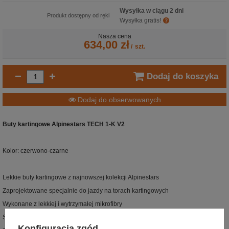
Wysyłka w ciągu 2 dni
Produkt dostępny od ręki
Wysyłka gratis!
Nasza cena
634,00 zł
/
szt.
Dodaj do koszyka
Dodaj do obserwowanych
Buty kartingowe Alpinestars TECH 1-K V2
Kolor: czerwono-czarne
Lekkie buty kartingowe z najnowszej kolekcji Alpinestars
Zaprojektowane specjalnie do jazdy na torach kartingowych
Wykonane z lekkiej i wytrzymałej mikrofibry
Strategicznie rozmieszczone perforacje dla lepszej wentylacji
Konfiguracja zgód