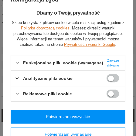
Zewnętrzne wzmocnienia palców po obu stronach dla dodatkowej ochrony i
odporności na ścieranie
Dbamy o Twoją prywatność
Ulepszone anatomiczne profilowanie
Ultra-cienka podeszwa o wzorze stosowanym w Formule 1
Sklep korzysta z plików cookie w celu realizacji usług zgodnie z
Polityką dotyczącą cookies
. Możesz określić warunki
przechowywania lub dostępu do cookie w Twojej przeglądarce.
Więcej informacji na temat warunków i prywatności można
Stan
:
Nowy
znaleźć także na stronie
Prywatność i warunki Google
.
Kategoria
:
Buty
Grupa wiekowa
:
Dorośli
Zawsze
Funkcjonalne pliki cookie (wymagane)
Homologacja
:
Bez homologacji
aktywne
Marka
:
Alpinestars
Analityczne pliki cookie
Płeć
:
Unisex
Materiał
:
Mikrofibra
Reklamowe pliki cookie
Opinie (0)
Zadaj pytanie
Potwierdzam wszystkie
Jeżeli powyższy opis jest dla Ciebie niewystarczający, prześlij nam swoje
pytanie odnośnie tego produktu. Postaramy się odpowiedzieć tak szybko jak
Potwierdzam wymagane