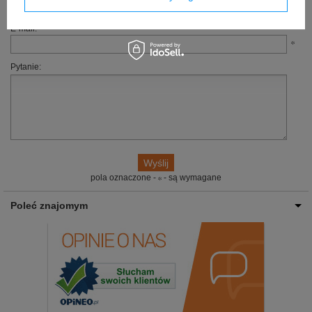
tylko będzie to możliwe.
E-mail:
Pytanie:
pola oznaczone -
- są wymagane
Poleć znajomym