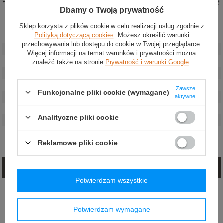
Przewiewne wstawki w kluczowych miejscach zapewniają optymalną wentylację
Dbamy o Twoją prywatność
Sklep korzysta z plików cookie w celu realizacji usług zgodnie z
Polityką dotyczącą cookies
. Możesz określić warunki
Stan
:
Nowy
przechowywania lub dostępu do cookie w Twojej przeglądarce.
Kategoria
:
Bielizna rajdowa
Więcej informacji na temat warunków i prywatności można
Kolor
:
Czarny
znaleźć także na stronie
Prywatność i warunki Google
.
Grupa wiekowa
:
Dorośli
Marka
:
OMP Racing
Zawsze
Funkcjonalne pliki cookie (wymagane)
aktywne
Homologacja
:
FIA 8856-2018
Płeć
:
Unisex
Analityczne pliki cookie
Materiał
:
Aramid
Reklamowe pliki cookie
Opinie (0)
Zadaj pytanie
Potwierdzam wszystkie
Jeżeli powyższy opis jest dla Ciebie niewystarczający, prześlij nam swoje
pytanie odnośnie tego produktu. Postaramy się odpowiedzieć tak szybko jak
tylko będzie to możliwe.
Potwierdzam wymagane
E-mail: