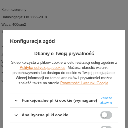
Kolor: czerwony
Homologacja: FIA 8856-2018
Waga: 400g/m2
Ilość warstw: 2
Konfiguracja zgód
Nowoczesny kombinezon wyścigowy z nowej kolekcji OMP Racing
Dbamy o Twoją prywatność
Zaprojektowany zgodnie z najnowszą homologacją FIA 8856-2018
Wstawki na rękawach i nogawkach wykonane za pomocą zaawansowanej
Sklep korzysta z plików cookie w celu realizacji usług zgodnie z
technologii nadruki
Polityką dotyczącą cookies
. Możesz określić warunki
przechowywania lub dostępu do cookie w Twojej przeglądarce.
Płaskie szwy zapobiegające otwarciom
Więcej informacji na temat warunków i prywatności można
Wstawki z elastanu zapewniające większą swobodę ruchu
znaleźć także na stronie
Prywatność i warunki Google
.
Zawsze
Funkcjonalne pliki cookie (wymagane)
aktywne
Analityczne pliki cookie
Stan
:
Nowy
Kategoria
:
Kombinezony