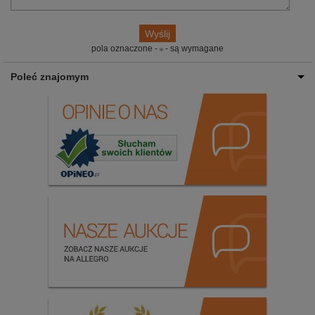
pola oznaczone -
- są wymagane
Poleć znajomym