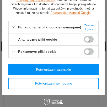
Kolor
:
Granatowy
przechowywania lub dostępu do cookie w Twojej przeglądarce.
Grupa wiekowa
:
Dorośli
Więcej informacji na temat warunków i prywatności można
Marka
:
Sparco
znaleźć także na stronie
Prywatność i warunki Google
.
Płeć
:
Unisex
Materiał
:
Bawełna
Zawsze
Funkcjonalne pliki cookie (wymagane)
aktywne
Opinie (0)
Analityczne pliki cookie
Zadaj pytanie
Reklamowe pliki cookie
Jeżeli powyższy opis jest dla Ciebie niewystarczający, prześlij nam swoje
pytanie odnośnie tego produktu. Postaramy się odpowiedzieć tak szybko jak
tylko będzie to możliwe.
Potwierdzam wszystkie
E-mail:
Potwierdzam wymagane
Pytanie: