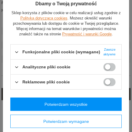
Rękawy i bluza zakończone ściągaczami
Dbamy o Twoją prywatność
Na piersi umieszczono nadruk z logo Sparco
Sklep korzysta z plików cookie w celu realizacji usług zgodnie z
Polityką dotyczącą cookies
. Możesz określić warunki
przechowywania lub dostępu do cookie w Twojej przeglądarce.
Stan
:
Nowy
Więcej informacji na temat warunków i prywatności można
Płeć
:
Męskie
znaleźć także na stronie
Prywatność i warunki Google
.
Kategoria
:
Bluzy
Kolor
:
Czerwony
Zawsze
Funkcjonalne pliki cookie (wymagane)
Grupa wiekowa
:
Dorośli
aktywne
Materiał
:
Inny
Marka
:
Sparco
Analityczne pliki cookie
Opinie (0)
Reklamowe pliki cookie
Zadaj pytanie
Potwierdzam wszystkie
Jeżeli powyższy opis jest dla Ciebie niewystarczający, prześlij nam swoje
pytanie odnośnie tego produktu. Postaramy się odpowiedzieć tak szybko jak
tylko będzie to możliwe.
Potwierdzam wymagane
E-mail: