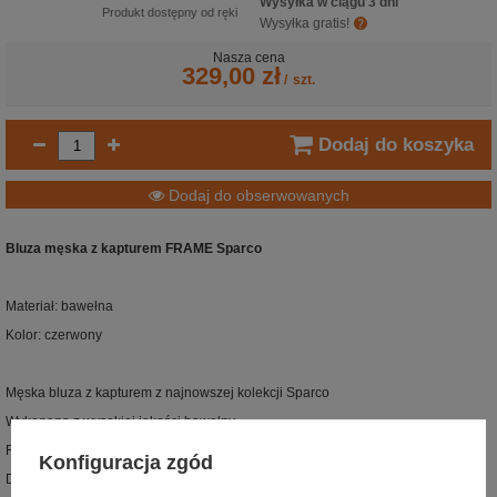
Wysyłka w ciągu 3 dni
Produkt dostępny od ręki
Wysyłka gratis!
Nasza cena
329,00 zł
/
szt.
Dodaj do koszyka
Dodaj do obserwowanych
Bluza męska z kapturem FRAME Sparco
Materiał: bawełna
Kolor: czerwony
Męska bluza z kapturem z najnowszej kolekcji Sparco
Wykonana z wysokiej jakości bawełny
Regulowany kaptur
Konfiguracja zgód
Duża przednia kieszeń zewnętrzna