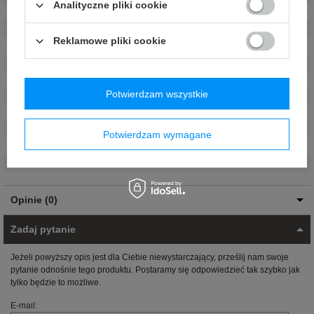
Analityczne pliki cookie
Marka
:
Sparco
Kolor
:
Czarny
,
Czerwony
Reklamowe pliki cookie
Płeć
:
Unisex
Grupa wiekowa
:
Dorośli
Materiał
:
Poliester
Potwierdzam wszystkie
Wysokość
:
40 cm
Długość
:
85 cm
Głębokość
:
42 cm
Potwierdzam wymagane
Waga
:
4,7 kg
Pojemność
:
142 L
Opinie (0)
Zadaj pytanie
Jeżeli powyższy opis jest dla Ciebie niewystarczający, prześlij nam swoje
pytanie odnośnie tego produktu. Postaramy się odpowiedzieć tak szybko jak
tylko będzie to możliwe.
E-mail: