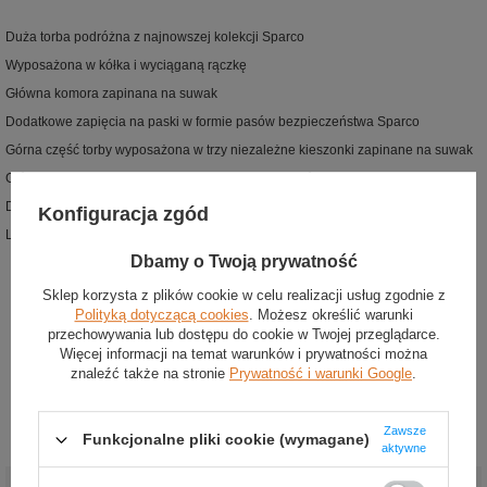
Duża torba podróżna z najnowszej kolekcji Sparco
Wyposażona w kółka i wyciąganą rączkę
Główna komora zapinana na suwak
Dodatkowe zapięcia na paski w formie pasów bezpieczeństwa Sparco
Górna część torby wyposażona w trzy niezależne kieszonki zapinane na suwak
Główna komora wyposażona w wyjmowane przegródki
Dodatkowe wzmocnienie w dolnej części
Konfiguracja zgód
Lekko pikowana pokrywa z kieszonką na dokumenty
Dbamy o Twoją prywatność
Sklep korzysta z plików cookie w celu realizacji usług zgodnie z
Polityką dotyczącą cookies
. Możesz określić warunki
przechowywania lub dostępu do cookie w Twojej przeglądarce.
Więcej informacji na temat warunków i prywatności można
znaleźć także na stronie
Prywatność i warunki Google
.
Zawsze
Funkcjonalne pliki cookie (wymagane)
aktywne
Stan
:
Nowy
Kategoria
:
Torby