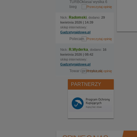
TURBOklasa/ wyslka 6
bieg
Radomski
Nick:
, dodano:
29
kwietnia 2026 | 14:39
sklep internetowy:
Gadzetyrajdowe.pl
Polecam.
R.Wyderka
Nick:
, dodano:
16
kwietnia 2026 | 08:42
sklep internetowy:
Gadzetyrajdowe.pl
Towar i przesyka ok
PARTNERZY