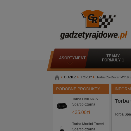
TEAMY
ASORTYMENT
FORMUŁY 1
ODZIEŻ
TORBY
Torba Co-Driver MY19 
PODOBNE PRODUKTY
INFORM
Torba DAKAR-S
Torba
Sparco czarna
435.00
zł
Torba Spa
Torba Martini Travel
Sparco czarna