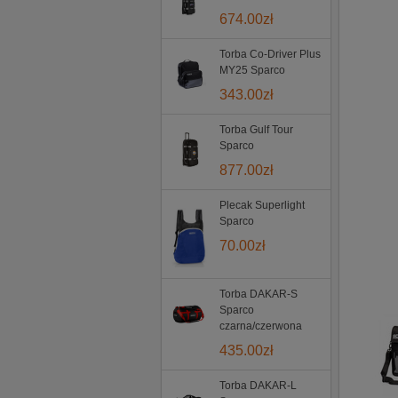
674.00
zł
Torba Co-Driver Plus
MY25 Sparco
343.00
zł
Torba Gulf Tour
Sparco
877.00
zł
Plecak Superlight
Sparco
70.00
zł
Torba DAKAR-S
Sparco
czarna/czerwona
435.00
zł
Torba DAKAR-L