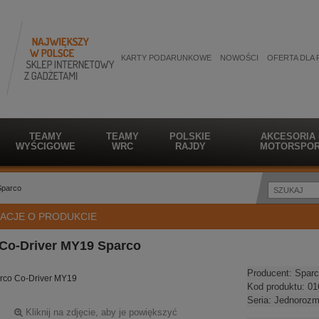
KARTY PODARUNKOWE
NOWOŚCI
OFERTA DLA 
TEAMY
TEAMY
POLSKIE
AKCESORIA
WYŚCIGOWE
WRC
RAJDY
MOTORSPOR
Sparco
ACJE O PRODUKCIE
 Co-Driver MY19 Sparco
Producent:
Sparc
rco Co-Driver MY19
Kod produktu:
01
Seria:
Jednorozm
Kliknij na zdjęcie, aby je powiększyć