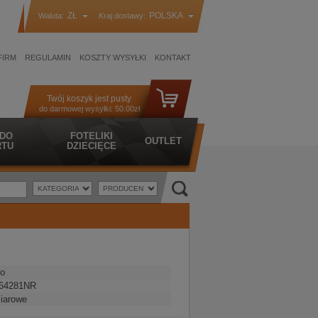
ZŁ
POLSKA
Waluta:
Kraj dostawy:
FIRM
REGULAMIN
KOSZTY WYSYŁKI
KONTAKT
Twój koszyk jest pusty
do darmowej wysyłki:
50.00zł
 DO
FOTELIKI
OUTLET
TU
DZIECIĘCE
o
64281NR
iarowe