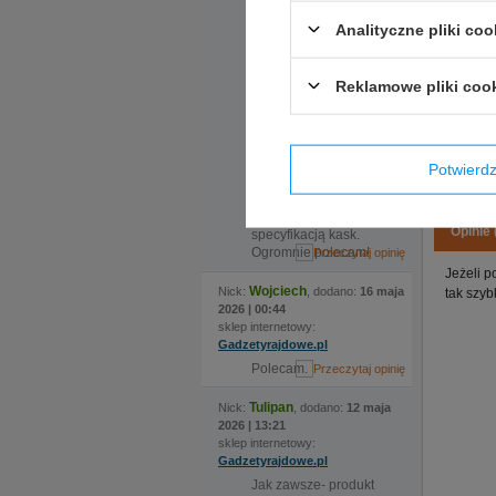
zamówiliśmy kask w
dwóch rozmiarach, ale
Analityczne pliki coo
nadmieniona
ekspedientka
zauważyła że certyfikat
Reklamowe pliki coo
kasku jaki nas
interesuje wymaga
zmiany modelu, po
czym sama zamówiła
kask i w krótkim czasie
Potwier
odebraliśmy świetnie
dopasowany zarówno
rozmiarem jak i
Opinie 
specyfikacją kask.
Ogromnie polecam!
Jeżeli p
Wojciech
Nick:
, dodano:
16 maja
tak szyb
2026 | 00:44
sklep internetowy:
Gadzetyrajdowe.pl
Polecam.
Tulipan
Nick:
, dodano:
12 maja
2026 | 13:21
sklep internetowy:
Gadzetyrajdowe.pl
Jak zawsze- produkt