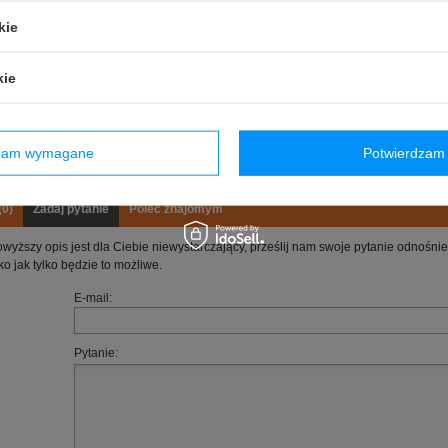
Grupa wiekowa
:
Dorośli
kie
Materiał
:
Poliester
Waga
:
0,75 kg
kie
Wysokość
:
35 cm
Długość
:
30 cm
Głębokość
:
10 cm
dzam wymagane
Potwierdzam 
Pojemność
:
10,5 L
(0)
Zadaj pytanie
Poleć znajomym
owyższy opis jest dla Ciebie niewystarczający, prześlij nam swoje pytanie odnośn
ko jak tylko będzie to możliwe.
E-mail:
Pytanie: