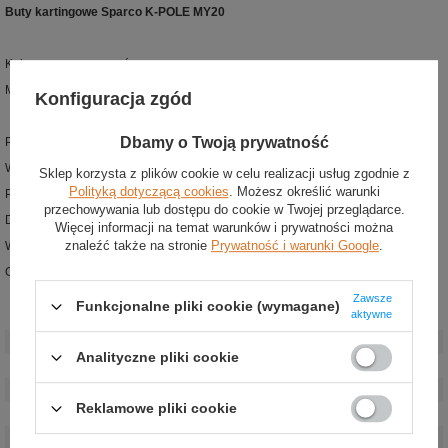
Buty kartingowe Sparco K-POLE MY20
Kolor: czarno-pomarańczowe
Materiał: mikrofibra
Konfiguracja zgód
Dbamy o Twoją prywatność
Podstawowe buty kartingowe z nowej kolekcji Sparco
Wykonane z lakierowanej mikrofibry
Sklep korzysta z plików cookie w celu realizacji usług zgodnie z
Polityką dotyczącą cookies
. Możesz określić warunki
Perforowana cholewka dla lepszego obiegu powietrza
przechowywania lub dostępu do cookie w Twojej przeglądarce.
Dodatkowe wzmocnienia na piętach
Więcej informacji na temat warunków i prywatności można
znaleźć także na stronie
Prywatność i warunki Google
.
Wytrzymałe płaskie sznurowadła
Gumowa podeszwa o zróżnicowanej teksturze dla lepszej przyczepności
Zawsze
Funkcjonalne pliki cookie (wymagane)
aktywne
Stan
:
Nowy
Płeć
:
Męskie
,
Unisex
Analityczne pliki cookie
Kategoria
:
Buty
Kolor
:
Pomarańczowy
,
Czarny
Reklamowe pliki cookie
Grupa wiekowa
:
Dorośli
Materiał
:
Inny