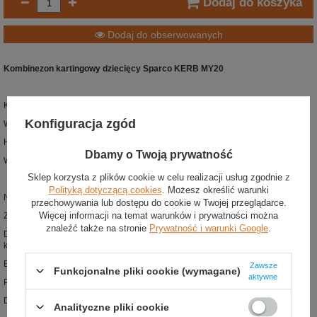
Dodaj do koszyka
Dodaj do obserwowanych
Kombinezon kartingowy dziecięcy Sparco KERB MY20
Kolor: czarno-żółty
Konfiguracja zgód
Warstwy : 2
Homologacja:
CIK-FIA N2013.1 Level 2
Dbamy o Twoją prywatność
Waga: 470-500 g/m2
Sklep korzysta z plików cookie w celu realizacji usług zgodnie z
Polityką dotyczącą cookies
. Możesz określić warunki
Nowy dziecięcy kombinezon kartingowy z kolekcji Sparco
przechowywania lub dostępu do cookie w Twojej przeglądarce.
Więcej informacji na temat warunków i prywatności można
Zaprojektowany zgodnie z obowiązującą homologacją CIK-FIA N2013.1
znaleźć także na stronie
Prywatność i warunki Google
.
Dopuszczony do użytku w krajowych i międzynarodowych zawodach
kartingowych
Elastyczny panel umieszczony na plecach
Zawsze
Funkcjonalne pliki cookie (wymagane)
aktywne
Przewiewne wstawki wewnątrz ud i pod pachami dla lepszej wentylacji
Dwie kieszenie boczne
Analityczne pliki cookie