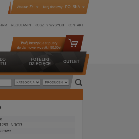
ZŁ
POLSKA
Waluta:
Kraj dostawy:
FIRM
REGULAMIN
KOSZTY WYSYŁKI
KONTAKT
Twój koszyk jest pusty
do darmowej wysyłki:
50.00zł
 DO
FOTELIKI
OUTLET
TU
DZIECIĘCE
)
o
1283..NRGR
iarowe