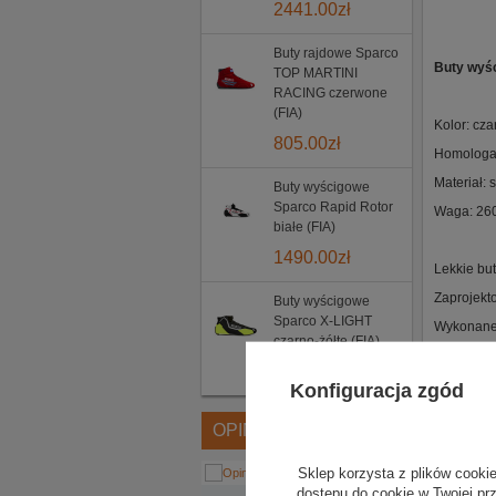
2441.00
zł
Buty rajdowe Sparco
Buty wyś
TOP MARTINI
RACING czerwone
(FIA)
Kolor: cza
805.00
zł
Homologac
Materiał: 
Buty wyścigowe
Sparco Rapid Rotor
Waga: 260
białe (FIA)
1490.00
zł
Lekkie but
Zaprojekt
Buty wyścigowe
Sparco X-LIGHT
Wykonane 
czarno-żółte (FIA)
Górna czę
1479.00
zł
Obuwie po
Konfiguracja zgód
Dodatkowe
OPINIE
Wyposażon
Miękki koł
Sklep korzysta z plików cookie
dostępu do cookie w Twojej pr