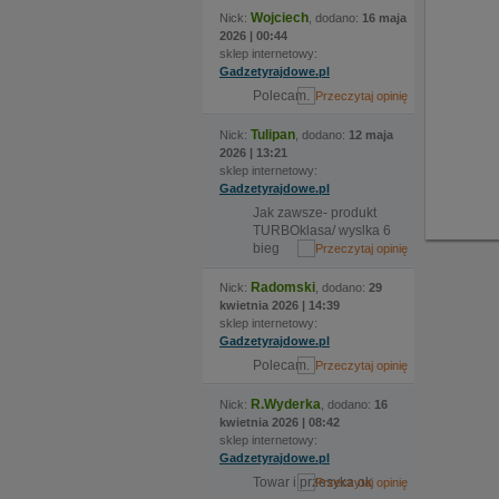
Wojciech
Nick:
, dodano:
16 maja
2026 | 00:44
sklep internetowy:
Gadzetyrajdowe.pl
Polecam.
Tulipan
Nick:
, dodano:
12 maja
2026 | 13:21
sklep internetowy:
Gadzetyrajdowe.pl
Jak zawsze- produkt
TURBOklasa/ wyslka 6
bieg
Radomski
Nick:
, dodano:
29
kwietnia 2026 | 14:39
sklep internetowy:
Gadzetyrajdowe.pl
Polecam.
R.Wyderka
Nick:
, dodano:
16
kwietnia 2026 | 08:42
sklep internetowy:
Gadzetyrajdowe.pl
Towar i przesyka ok