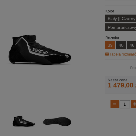
Kolor
Biały || Czarny
Pomarańczowy 
Rozmiar
39
40
46
Tabela rozmiaró
Pro
Nasza cena
1 479,00 