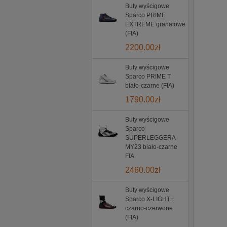
Buty wyścigowe
Sparco PRIME
EXTREME granatowe
(FIA)
2200.00
zł
Buty wyścigowe
Sparco PRIME T
biało-czarne (FIA)
1790.00
zł
Buty wyścigowe
Sparco
SUPERLEGGERA
MY23 biało-czarne
FIA
2460.00
zł
Buty wyścigowe
Sparco X-LIGHT+
czarno-czerwone
(FIA)