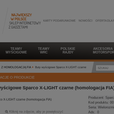
KARTY PODARUNKOWE
NOWOŚCI
OFERTA DLA 
TEAMY
TEAMY
POLSKIE
AKCESORIA
WYŚCIGOWE
WRC
RAJDY
MOTORSPOR
Z HOMOLOGACJĄ FIA
Buty wyścigowe Sparco X-LIGHT czarne
ACJE O PRODUKCIE
wyścigowe Sparco X-LIGHT czarne (homologacja FIA
Producent:
Sparc
co X-LIGHT czarne (homologacja FIA)
Kod produktu:
00
Seria:
Wielorozm
Kliknij na zdjęcie, aby je powiększyć
Ads:
0