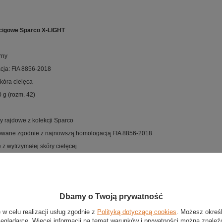
cigowe Sparco X-LIGHT
rny
ja: FIA 8856-2018
skóra cielęca
 g (rozm. 42)
y rajdowe z kolekcji Sparco
owane zgodnie z najnowszą homologacją FIA 8856-2018
z wytrzymałej skóry cielęcej
ść buta z przewiewnej dzianiny
kryte perforacjami dla lepszego obiegu powietrza
 skórzane wzmocnienia na pięcie
Dbamy o Twoją prywatność
e w lekkie kevlarowe sznurowadła
nierz z dzianiny żakardowej zamiast tradycyjnego języka
 w celu realizacji usług zgodnie z
Polityką dotyczącą cookies
. Możesz okreś
zeglądarce. Więcej informacji na temat warunków i prywatności można znaleź