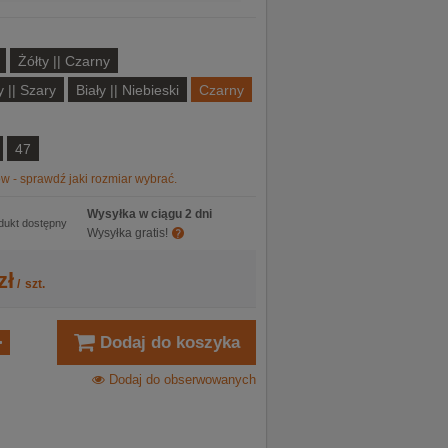
Żółty || Czarny
|| Szary
Biały || Niebieski
Czarny
47
w - sprawdź jaki rozmiar wybrać.
Wysyłka w ciągu 2 dni
dukt dostępny
Wysyłka gratis!
zł
/
szt.
Dodaj do koszyka
Dodaj do obserwowanych