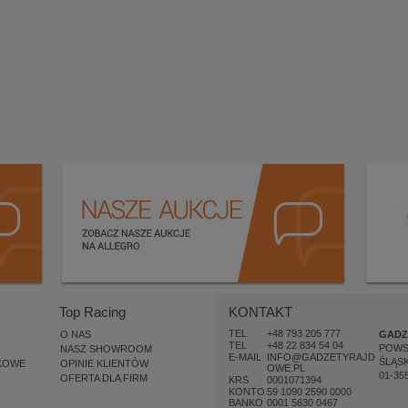
Top Racing
KONTAKT
TEL
+48 793 205 777
O NAS
GADZ
TEL
+48 22 834 54 04
POW
NASZ SHOWROOM
E-MAIL
INFO@GADZETYRAJD
ŚLĄSK
KOWE
OPINIE KLIENTÓW
OWE.PL
01-35
OFERTA DLA FIRM
KRS
0001071394
KONTO
59 1090 2590 0000
BANKO
0001 5630 0467