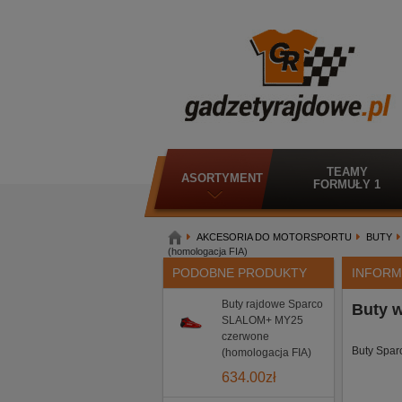
TEAMY
ASORTYMENT
FORMUŁY 1
AKCESORIA DO MOTORSPORTU
BUTY
(homologacja FIA)
PODOBNE PRODUKTY
INFORM
Buty rajdowe Sparco
Buty 
SLALOM+ MY25
czerwone
Buty Spar
(homologacja FIA)
634.00
zł