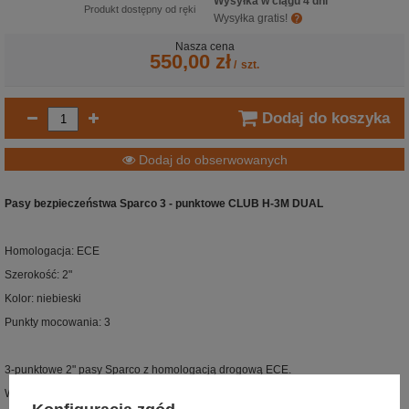
Wysyłka w ciągu 4 dni
Produkt dostępny od ręki
Wysyłka gratis!
Nasza cena
550,00 zł
/
szt.
Dodaj do koszyka
Dodaj do obserwowanych
Pasy bezpieczeństwa Sparco 3 - punktowe CLUB H-3M DUAL
Homologacja: ECE
Szerokość: 2"
Kolor: niebieski
Punkty mocowania: 3
3-punktowe 2" pasy Sparco z homologacją drogową ECE.
Wersja z możliwością wyczepienia tylnej części pasa.