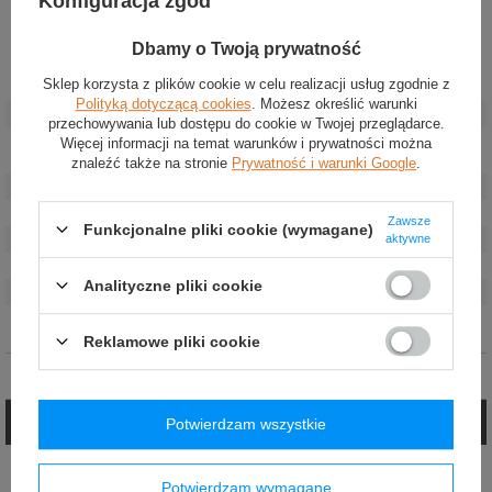
Konfiguracja zgód
Dbamy o Twoją prywatność
Sklep korzysta z plików cookie w celu realizacji usług zgodnie z
Stan
:
Nowy
Polityką dotyczącą cookies
. Możesz określić warunki
Kategoria
:
Pasy bezpieczeństwa
przechowywania lub dostępu do cookie w Twojej przeglądarce.
Akcesoria
Pasy bezpieczeństwa
Więcej informacji na temat warunków i prywatności można
samochodowe
:
znaleźć także na stronie
Prywatność i warunki Google
.
Kolor
:
Niebieski
Materiał
:
Inny
Zawsze
Funkcjonalne pliki cookie (wymagane)
aktywne
Marka
:
Sparco
Homologacja
:
ECE R16
Analityczne pliki cookie
Liczba punktów
:
3-punktowe
Szerokość
:
2 cale
Reklamowe pliki cookie
Opinie (0)
Zadaj pytanie
Potwierdzam wszystkie
Jeżeli powyższy opis jest dla Ciebie niewystarczający, prześlij nam swoje
pytanie odnośnie tego produktu. Postaramy się odpowiedzieć tak szybko jak
Potwierdzam wymagane