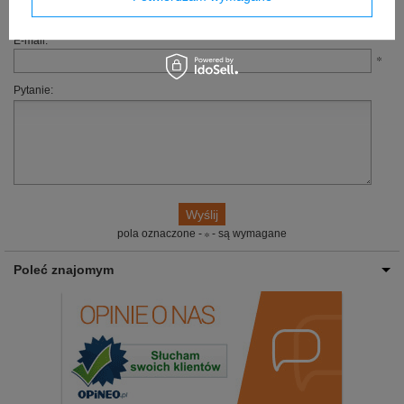
tylko będzie to możliwe.
E-mail:
Pytanie:
pola oznaczone -
- są wymagane
Poleć znajomym