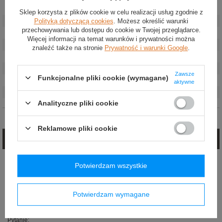
Stan
:
Nowy
Sklep korzysta z plików cookie w celu realizacji usług zgodnie z
Polityką dotyczącą cookies
. Możesz określić warunki
Kategoria
:
Bielizna rajdowa
przechowywania lub dostępu do cookie w Twojej przeglądarce.
Kolor
:
Czarny
Więcej informacji na temat warunków i prywatności można
Grupa wiekowa
:
Dorośli
znaleźć także na stronie
Prywatność i warunki Google
.
Marka
:
OMP Racing
Homologacja
:
FIA 8856-2018
Zawsze
Funkcjonalne pliki cookie (wymagane)
Płeć
:
Unisex
aktywne
Materiał
:
Aramid
Analityczne pliki cookie
Opinie (0)
Reklamowe pliki cookie
Zadaj pytanie
Jeżeli powyższy opis jest dla Ciebie niewystarczający, prześlij nam swoje
Potwierdzam wszystkie
pytanie odnośnie tego produktu. Postaramy się odpowiedzieć tak szybko jak
tylko będzie to możliwe.
E-mail:
Potwierdzam wymagane
Pytanie: