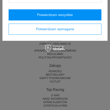
Potwierdzam wszystkie
Potwierdzam wymagane
Pomoc i zamówienia
KONTAKT
ZWROTY I REKLAMACJE
DOSTAWA
SPRAWDŹ STATUS ZAMÓWIENIA
REGULAMIN
POLITYKA PRYWATNOŚCI
Zakupy
NOWOŚCI
BESTSELLERY
KARTY PODARUNKOWE
OUTLET
Top Racing
O NAS
NASZ SHOWROOM
OPINIE KLIENTÓW
OFERTA DLA FIRM