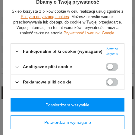
Dbamy o Twoją prywatność
Sklep korzysta z plików cookie w celu realizacji usług zgodnie z
Stan
:
Nowy
Polityką dotyczącą cookies
. Możesz określić warunki
Kategoria
:
Buty
przechowywania lub dostępu do cookie w Twojej przeglądarce.
Więcej informacji na temat warunków i prywatności można
Kolor
:
Czarny
znaleźć także na stronie
Prywatność i warunki Google
.
Grupa wiekowa
:
Dorośli
Homologacja
:
Bez homologacji
Zawsze
Marka
:
Sparco
Funkcjonalne pliki cookie (wymagane)
aktywne
Płeć
:
Unisex
Materiał
:
Neopren
Analityczne pliki cookie
Opinie (0)
Reklamowe pliki cookie
Zadaj pytanie
Potwierdzam wszystkie
Jeżeli powyższy opis jest dla Ciebie niewystarczający, prześlij nam swoje
pytanie odnośnie tego produktu. Postaramy się odpowiedzieć tak szybko jak
tylko będzie to możliwe.
Potwierdzam wymagane
E-mail: