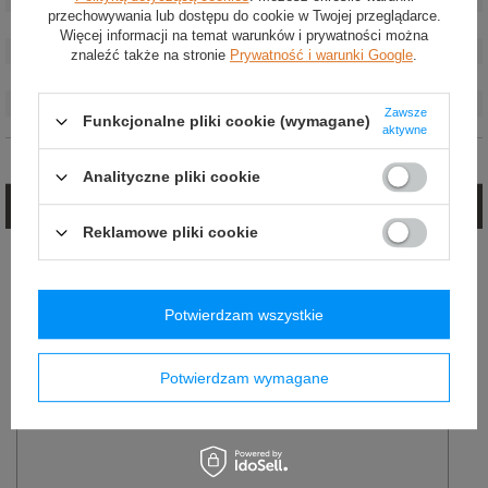
przechowywania lub dostępu do cookie w Twojej przeglądarce.
Materiał
:
Inny
Więcej informacji na temat warunków i prywatności można
Marka
:
OMP Racing
znaleźć także na stronie
Prywatność i warunki Google
.
Kolor
:
Niebieski
Liczba punktów
:
4-punktowe
Zawsze
Funkcjonalne pliki cookie (wymagane)
aktywne
Opinie (0)
Analityczne pliki cookie
Zadaj pytanie
Reklamowe pliki cookie
Jeżeli powyższy opis jest dla Ciebie niewystarczający, prześlij nam swoje
pytanie odnośnie tego produktu. Postaramy się odpowiedzieć tak szybko jak
tylko będzie to możliwe.
Potwierdzam wszystkie
E-mail:
Potwierdzam wymagane
Pytanie: