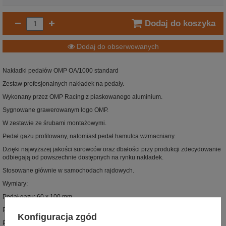
Dodaj do koszyka
Dodaj do obserwowanych
Nakładki pedałów OMP OA/1000 standard
Zestaw profesjonalnych nakładek na pedały.
Wykonany przez OMP Racing z piaskowanego aluminium.
Sygnowane grawerowanym logo OMP.
W zestawie ze śrubami montażowymi.
Pedał gazu profilowany, natomiast pedał hamulca wzmacniany.
Dzięki najwyższej jakości surowców oraz dbałości przy produkcji zdecydowanie
odbiegają od powszechnie dostępnych na rynku nakładek.
Stosowane głównie w samochodach rajdowych.
Wymiary:
Pedał gazu: 60 x 100 mm.
Pedał sprzęgła: 60 x 100 mm.
Konfiguracja zgód
Pedał hamulca: 60 x 100 mm.