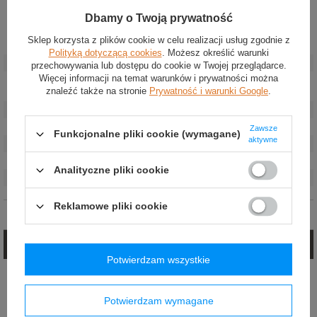
Dbamy o Twoją prywatność
Sklep korzysta z plików cookie w celu realizacji usług zgodnie z
Stan
:
Nowy
Polityką dotyczącą cookies
. Możesz określić warunki
Kategoria
:
Akcesoria samochodowe
przechowywania lub dostępu do cookie w Twojej przeglądarce.
Więcej informacji na temat warunków i prywatności można
Akcesoria
Nakładki na pedały
znaleźć także na stronie
Prywatność i warunki Google
.
samochodowe
:
Marka
:
OMP Racing
Kolor
:
Srebrny
Zawsze
Funkcjonalne pliki cookie (wymagane)
aktywne
Płeć
:
Unisex
Materiał
:
Aluminium
Analityczne pliki cookie
Szerokość
:
6 cm
Reklamowe pliki cookie
Opinie (0)
Zadaj pytanie
Potwierdzam wszystkie
Jeżeli powyższy opis jest dla Ciebie niewystarczający, prześlij nam swoje
pytanie odnośnie tego produktu. Postaramy się odpowiedzieć tak szybko jak
tylko będzie to możliwe.
Potwierdzam wymagane