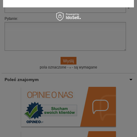
E-mail:
Pytanie:
pola oznaczone -
- są wymagane
Poleć znajomym