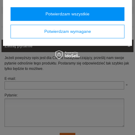
Marka
:
Williams F1
Płeć
:
Unisex
Potwierdzam wszystkie
Materiał
:
Poliester
,
Bawełna
Potwierdzam wymagane
Opinie (0)
Zadaj pytanie
Jeżeli powyższy opis jest dla Ciebie niewystarczający, prześlij nam swoje
pytanie odnośnie tego produktu. Postaramy się odpowiedzieć tak szybko jak
tylko będzie to możliwe.
E-mail:
Pytanie: