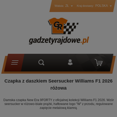
ZŁ
POLSKA
Waluta:
Kraj dostawy:
Czapka z daszkiem Seersucker Williams F1 2026
różowa
Damska czapka New Era 9FORTY z oficjalnej kolekcji Williams F1 2026. Wzór
seersucker w różowo-białe prążki, haftowane logo "W" z przodu, regulowane
zapięcie metalową klamrą.