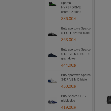
Sparco
HYPERDRIVE
czarno-zielone
386.00
zł
Buty sportowe Sparco
S-POLE czarno-białe
363.00
zł
Buty sportowe Sparco
S-DRIVE MID SUEDE
granatowe
444.00
zł
Buty sportowe Sparco
S-DRIVE MID białe
450.00
zł
Buty Sparco SL-17
niebieskie
419.00
zł