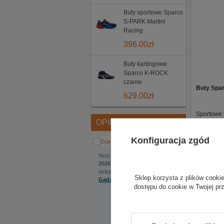
Buty sportowe Sparco
S-PARK Martini
Racing
396.00
zł
Buty kartingowe
Sparco K-ROCK
czarne
Buty Spar
629.00
zł
Sportowe 
OPINIE
Wkładka z
Konfiguracja zgód
Oddychają
Dostępne 
Jakub
Nick:
, dodano:
1 czerwca
2026 | 22:22
sklep internetowy:
Sklep korzysta z plików cookie
Gadzetyrajdowe.pl
dostępu do cookie w Twojej pr
Na szczególną uwagę
zasługuje bardzo
pomocna obsługa.
Ekspedientka sama
zaproponowała