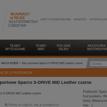
KARTY PODARUNKOWE
NOWOŚCI
OFERTA DLA 
TEAMY
TEAMY
POLSKIE
AKCESORIA
WYŚCIGOWE
WRC
RAJDY
MOTORSPOR
NA CO DZIEŃ
Buty sportowe Sparco S-DRIVE MID Leather czarne
ACJE O PRODUKCIE
sportowe Sparco S-DRIVE MID Leather czarne
Producent:
Sparc
co S-DRIVE MID Leather czarne
Kod produktu:
B
Seria:
Wielorozm
Kliknij na zdjęcie, aby je powiększyć
Ads:
1