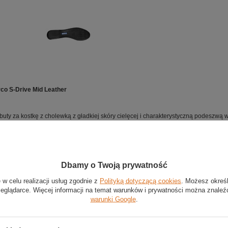
co S-Drive Mid Leather
buty za kostkę z cholewką z gładkiej skóry cielęcej i charakterystyczną podeszwą
 recyclowanego PU z amortyzacją i wkładem antybakteryjnym.
cy język i wytłaczane logotypy Sparco.
wyłącznie w kolorze czarnym.
Dbamy o Twoją prywatność
 w celu realizacji usług zgodnie z
Polityką dotyczącą cookies
. Możesz okreś
zeglądarce. Więcej informacji na temat warunków i prywatności można znaleź
warunki Google
.
Stan
:
Nowy