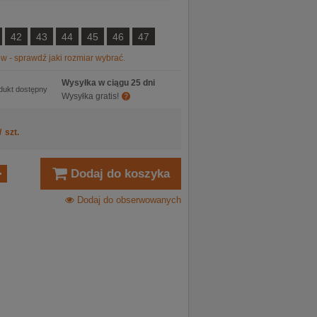
42
43
44
45
46
47
w - sprawdź jaki rozmiar wybrać.
Wysyłka w ciągu 25 dni
dukt dostępny
Wysyłka gratis!
/
szt.
Dodaj do koszyka
Dodaj do obserwowanych