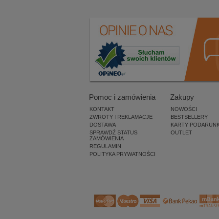
Pomoc i zamówienia
Zakupy
KONTAKT
NOWOŚCI
ZWROTY I REKLAMACJE
BESTSELLERY
DOSTAWA
KARTY PODARUN
SPRAWDŹ STATUS
OUTLET
ZAMÓWIENIA
REGULAMIN
POLITYKA PRYWATNOŚCI
×
8 os.
przegląda teraz nasz sklep