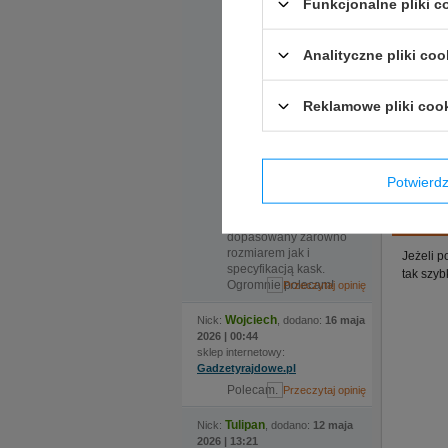
Funkcjonalne pliki 
rozwiązanie, które
okazało się kluczowe.
Do sklepu
Analityczne pliki coo
zamówiliśmy kask w
dwóch rozmiarach, ale
nadmieniona
Reklamowe pliki coo
ekspedientka
zauważyła że certyfikat
kasku jaki nas
interesuje wymaga
zmiany modelu, po
Potwier
czym sama zamówiła
kask i w krótkim czasie
Opinie 
odebraliśmy świetnie
dopasowany zarówno
rozmiarem jak i
Jeżeli p
specyfikacją kask.
tak szyb
Ogromnie polecam!
Wojciech
Nick:
, dodano:
16 maja
2026 | 00:44
sklep internetowy:
Gadzetyrajdowe.pl
Polecam.
Tulipan
Nick:
, dodano:
12 maja
2026 | 13:21