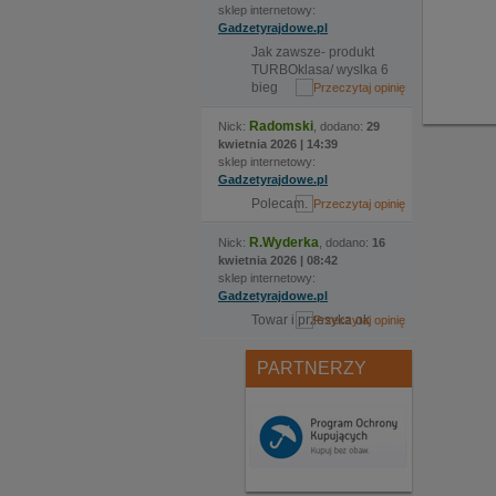
sklep internetowy:
Gadzetyrajdowe.pl
Jak zawsze- produkt
TURBOklasa/ wyslka 6
bieg
Radomski
Nick:
, dodano:
29
kwietnia 2026 | 14:39
sklep internetowy:
Gadzetyrajdowe.pl
Polecam.
R.Wyderka
Nick:
, dodano:
16
kwietnia 2026 | 08:42
sklep internetowy:
Gadzetyrajdowe.pl
Towar i przesyka ok
PARTNERZY