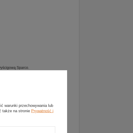
 wyścigową Sparco.
lić warunki przechowywania lub
ć także na stronie
Prywatność i