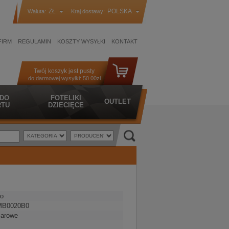
ZŁ
POLSKA
Waluta:
Kraj dostawy:
FIRM
REGULAMIN
KOSZTY WYSYŁKI
KONTAKT
Twój koszyk jest pusty
do darmowej wysyłki:
50.00zł
 DO
FOTELIKI
OUTLET
TU
DZIECIĘCE
o
MB0020B0
iarowe