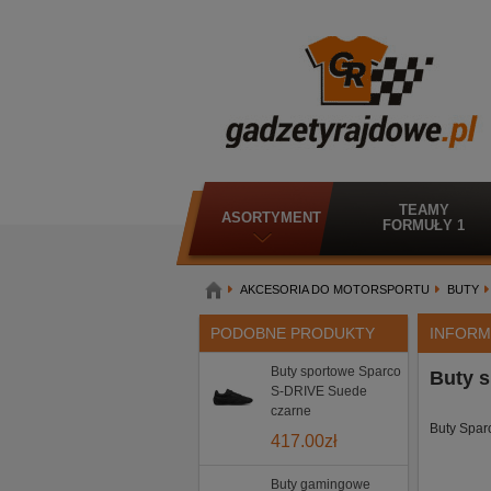
TEAMY
ASORTYMENT
FORMUŁY 1
AKCESORIA DO MOTORSPORTU
BUTY
PODOBNE PRODUKTY
INFORM
Buty sportowe Sparco
Buty 
S-DRIVE Suede
czarne
Buty Spar
417.00
zł
Buty gamingowe