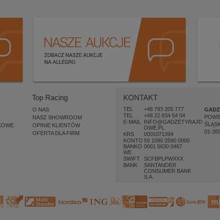
Top Racing
KONTAKT
TEL
+48 793 205 777
O NAS
GADZ
TEL
+48 22 834 54 04
POW
NASZ SHOWROOM
E-MAIL
INFO@GADZETYRAJD
ŚLĄSK
KOWE
OPINIE KLIENTÓW
OWE.PL
01-35
OFERTA DLA FIRM
KRS
0001071394
KONTO
59 1090 2590 0000
BANKO
0001 5630 0467
WE
SWIFT
SCFBPLPWXXX
BANK
SANTANDER
CONSUMER BANK
S.A.