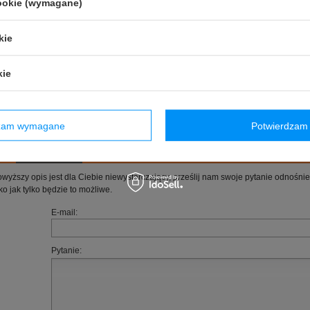
cookie (wymagane)
Płeć
:
Męskie
,
Unisex
Kategoria
:
Buty
kie
Homologacja
:
Bez homologacji
Kolor
:
Czarny
kie
Grupa wiekowa
:
Dorośli
Materiał
:
Inny
Marka
:
Sparco
dzam wymagane
Potwierdzam 
(0)
Zadaj pytanie
Poleć znajomym
owyższy opis jest dla Ciebie niewystarczający, prześlij nam swoje pytanie odnośn
ko jak tylko będzie to możliwe.
E-mail:
Pytanie: