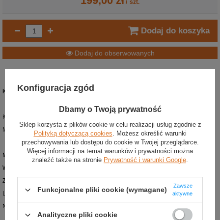
199,00 zł
/
szt.
Dodaj do koszyka
Dodaj do obserwowanych
Konfiguracja zgód
Koszulka t-shirt męska Alex Albon Drivers Williams Racing
Dbamy o Twoją prywatność
Kolor: czarny
Sklep korzysta z plików cookie w celu realizacji usług zgodnie z
Materiał: bawełna
Polityką dotyczącą cookies
. Możesz określić warunki
przechowywania lub dostępu do cookie w Twojej przeglądarce.
Więcej informacji na temat warunków i prywatności można
Męska koszulka t-shirt z nowej kolekcji Williams Racing
znaleźć także na stronie
Prywatność i warunki Google
.
Wykonana z wysokiej jakości bawełny
Zaprojektowana dla fanów Alexa Albona
Zawsze
Funkcjonalne pliki cookie (wymagane)
Logo zespołu nadrukowane na piersi
aktywne
Na plecach duża grafika z kierowcą Williamsa
Analityczne pliki cookie