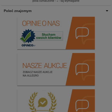
pola oznaczone -
- są wymagane
Poleć znajomym