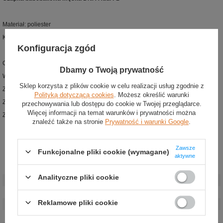
Materiał: poliester
Kolor: beżowy
Konfiguracja zgód
Czapka baseballowa męska z kolekcji zespołu Audi Revolut F1 Team
Dbamy o Twoją prywatność
Wykonana z wysokiej jakości poliestru
Sklep korzysta z plików cookie w celu realizacji usług zgodnie z
Zaprojektowana przez firmę Adidas
Polityką dotyczącą cookies
. Możesz określić warunki
Z przodu umieszczono haftowane logo zespołu
przechowywania lub dostępu do cookie w Twojej przeglądarce.
Więcej informacji na temat warunków i prywatności można
Z tyłu wyszywany logotyp firmy Adidas
znaleźć także na stronie
Prywatność i warunki Google
.
Zawsze
Funkcjonalne pliki cookie (wymagane)
aktywne
Stan
:
Nowy
Analityczne pliki cookie
Kategoria
:
Czapki baseballowe
Kolor
:
Beżowy
Reklamowe pliki cookie
Grupa wiekowa
:
Dorośli
Marka
:
Audi Revolut F1 Team