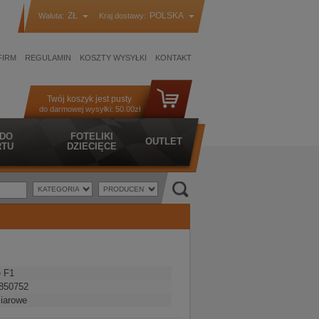
ZŁ
POLSKA
Waluta:
Kraj dostawy:
FIRM
REGULAMIN
KOSZTY WYSYŁKI
KONTAKT
Twój koszyk jest pusty
do darmowej wysyłki:
50.00zł
 DO
FOTELIKI
OUTLET
TU
DZIECIĘCE
e F1
850752
iarowe