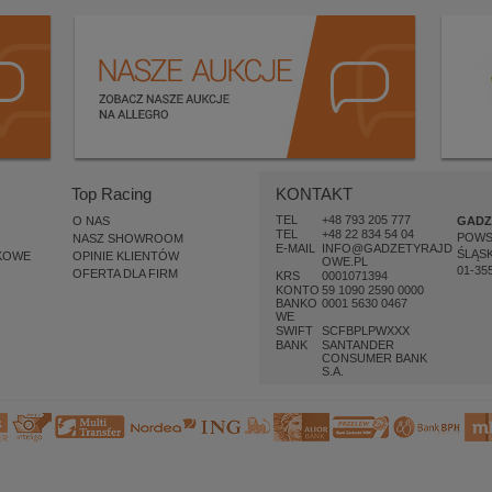
Top Racing
KONTAKT
TEL
+48 793 205 777
O NAS
GADZ
TEL
+48 22 834 54 04
POW
NASZ SHOWROOM
E-MAIL
INFO@GADZETYRAJD
ŚLĄSK
KOWE
OPINIE KLIENTÓW
OWE.PL
01-35
OFERTA DLA FIRM
KRS
0001071394
KONTO
59 1090 2590 0000
BANKO
0001 5630 0467
WE
SWIFT
SCFBPLPWXXX
BANK
SANTANDER
CONSUMER BANK
S.A.