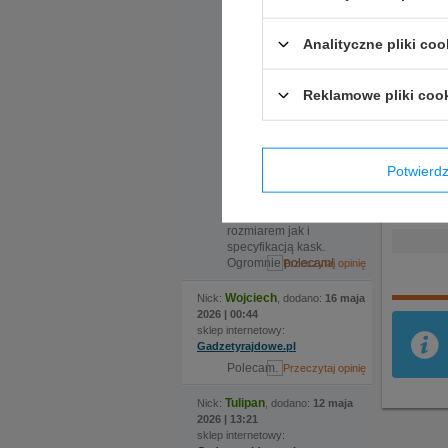
okazało się kluczowe.
Z tyłu wys
Do sklepu
zamówiliśmy kask w
Czapka po
Analityczne pliki coo
dwóch rozmiarach, ale
Regulowan
nadmieniona
ekspedientka
Reklamowe pliki coo
zauważyła że certyfikat
kasku jaki nas
interesuje wymaga
zmiany modelu, po
czym sama zamówiła
Potwier
kask i w krótkim czasie
odebraliśmy świetnie
dopasowany zarówno
rozmiarem jak i
specyfikacją kask.
Ogromnie polecam!
Wojciech
Nick:
, dodano:
16 maja
2026 | 00:44
sklep internetowy:
Gadzetyrajdowe.pl
Polecam.
Tulipan
Nick:
, dodano:
12 maja
2026 | 13:21
sklep internetowy: