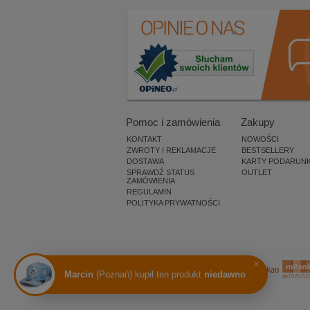
Pomoc i zamówienia
Zakupy
KONTAKT
NOWOŚCI
ZWROTY I REKLAMACJE
BESTSELLERY
DOSTAWA
KARTY PODARUN
SPRAWDŹ STATUS
OUTLET
ZAMÓWIENIA
REGULAMIN
POLITYKA PRYWATNOŚCI
×
Marcin
(Poznań) kupił ten produkt
niedawno