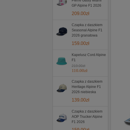
Pierre Gasly Miami
GP Alpine F1 2026
209.00
zł
Czapka z daszkiem
Seasonal Alpine F1
2026 granatowa
159.00
zł
Kapelusz Cord Alpine
F1
219.00
zł
110.00
zł
Czapka z daszkiem
Heritage Alpine F1
2026 niebieska
139.00
zł
Czapka z daszkiem
AOP Trucker Alpine
F1 2026
159.00
zł