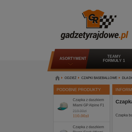
TEAMY
ASORTYMENT
FORMUŁY 1
ODZIEŻ
CZAPKI BASEBALLOWE
DLA 
PODOBNE PRODUKTY
INFORM
Czapka z daszkiem
Czapka
Miami GP Alpine F1
219.00
zł
Czapka ba
110.00
zł
Czapka z daszkiem