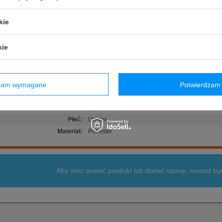
zywana flaga Japonii
kryta motywem graficznym związanym z wyścigiem
kie
y obwód z zapięciem na zatrzaski
kie
Stan
:
Nowy
Kategoria
:
Czapki baseballowe
Kolor
:
Wielokolorowy
dzam wymagane
Potwierdzam 
Grupa wiekowa
:
Dorośli
Marka
:
Alpine F1
Płeć
:
Unisex
Materiał
:
Poliester
Aby móc ocenić produkt lub dodać opinię, musisz b