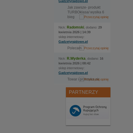
Gadzetyrajdowe.pl
Jak zawsze- produkt
TURBOklasa/ wyslka 6
bieg
Radomski
Nick:
, dodano:
29
kwietnia 2026 | 14:39
sklep internetowy:
Gadzetyrajdowe.pl
Polecam.
R.Wyderka
Nick:
, dodano:
16
kwietnia 2026 | 08:42
sklep internetowy:
Gadzetyrajdowe.pl
Towar i przesyka ok
PARTNERZY