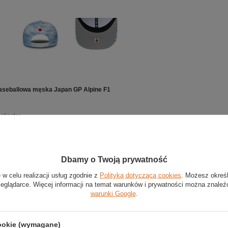
aseballowa męska Japan GP Alpine F1
poliester
elokolorowy
SEVENTY
Dbamy o Twoją prywatność
seballowa z kolekcji zespołu Alpine F1
 w celu realizacji usług zgodnie z
Polityką dotyczącą cookies
. Możesz okreś
z wysokiej jakości poliestru
zeglądarce. Więcej informacji na temat warunków i prywatności można znaleź
warunki Google
.
projektowana na Grand Prix Japonii
umieszczono naszywkę z logo zespołu
ftowane logo New Era
cookie (wymagane)