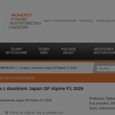
KARTY PODARUNKOWE
NOWOŚCI
OFERTA DLA 
TEAMY
TEAMY
POLSKIE
AKCESORIA
WYŚCIGOWE
WRC
RAJDY
MOTORSPOR
DOROSŁYCH
Czapka z daszkiem Japan GP Alpine F1 2026
ACJE O PRODUKCIE
 z daszkiem Japan GP Alpine F1 2026
Producent:
Alpin
seballowa Japan GP Alpine F1 2026
Kod produktu:
60
Seria:
Jednorozm
Kliknij na zdjęcie, aby je powiększyć