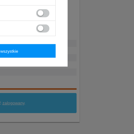
wszystkie
yć
zalogowany
.