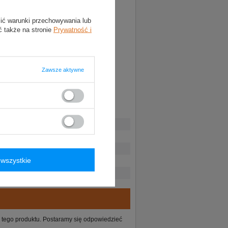
lić warunki przechowywania lub
ć także na stronie
Prywatność i
Zawsze aktywne
wszystkie
ie tego produktu. Postaramy się odpowiedzieć