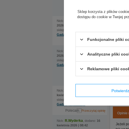
rozmiarem jak i
Wymiary: 
specyfikacją kask.
Ogromnie polecam!
Sklep korzysta z plików cookie
dostępu do cookie w Twojej pr
Flaga dla 
Wojciech
Nick:
, dodano:
16 maja
Wykonana 
2026 | 00:44
sklep internetowy:
Gradiento
Gadzetyrajdowe.pl
Funkcjonalne pliki 
Z przodu 
Polecam.
Tulipan
Nick:
, dodano:
12 maja
Analityczne pliki coo
2026 | 13:21
sklep internetowy:
Gadzetyrajdowe.pl
Reklamowe pliki coo
Jak zawsze- produkt
TURBOklasa/ wyslka 6
bieg
Potwier
Radomski
Nick:
, dodano:
29
kwietnia 2026 | 14:39
sklep internetowy:
Gadzetyrajdowe.pl
Polecam.
Opinie 
R.Wyderka
Nick:
, dodano:
16
Jeżeli p
kwietnia 2026 | 08:42