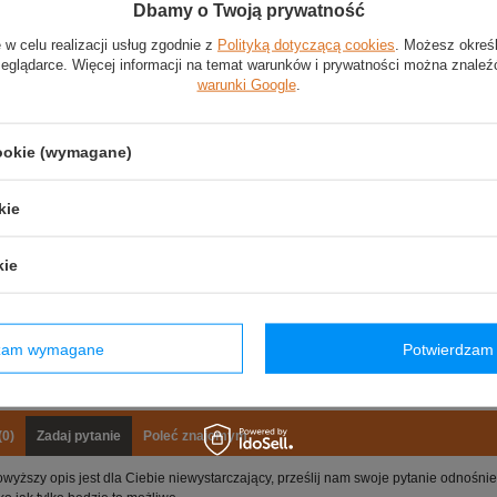
Dbamy o Twoją prywatność
140 x 100 cm
 w celu realizacji usług zgodnie z
Polityką dotyczącą cookies
. Możesz okreś
zeglądarce. Więcej informacji na temat warunków i prywatności można znaleź
kibiców z kolekcji Aston Martin F1
warunki Google
.
z poliestru
wy nadruk
cookie (wymagane)
duży nadruk z logo zespołu
kie
Stan
:
Nowy
kie
Kategoria
:
Flagi
Płeć
:
Unisex
Marka
:
Aston Martin
dzam wymagane
Potwierdzam 
Kolor
:
Wielokolorowy
Materiał
:
Poliester
(0)
Zadaj pytanie
Poleć znajomym
owyższy opis jest dla Ciebie niewystarczający, prześlij nam swoje pytanie odnośn