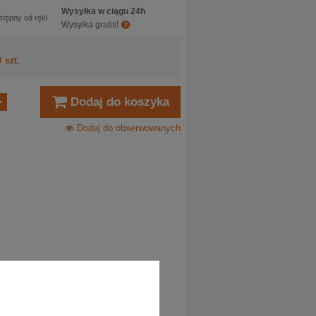
Wysyłka w ciągu 24h
stępny od ręki
Wysyłka gratis!
/
szt.
Dodaj do koszyka
Dodaj do obserwowanych