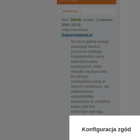
Jakub
Nick:
, dodano:
1 czerwca
2026 | 22:22
sklep internetowy:
Gadzetyrajdowe.pl
Na szczególną uwagę
zasługuje bardzo
pomocna obsługa.
Ekspedientka sama
zaproponowała
rozwiązanie, które
okazało się kluczowe.
Do sklepu
zamówiliśmy kask w
dwóch rozmiarach, ale
nadmieniona
ekspedientka
zauważyła że certyfikat
kasku jaki nas
interesuje wymaga
zmiany modelu, po
Flaga Tea
czym sama zamówiła
kask i w krótkim czasie
Konfiguracja zgód
odebraliśmy świetnie
Materiał: 
dopasowany zarówno