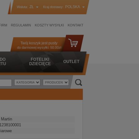
ZŁ
POLSKA
Waluta:
Kraj dostawy:
FIRM
REGULAMIN
KOSZTY WYSYŁKI
KONTAKT
Twój koszyk jest pusty
do darmowej wysyłki:
50.00zł
 DO
FOTELIKI
OUTLET
TU
DZIECIĘCE
 Martin
1238100001
iarowe