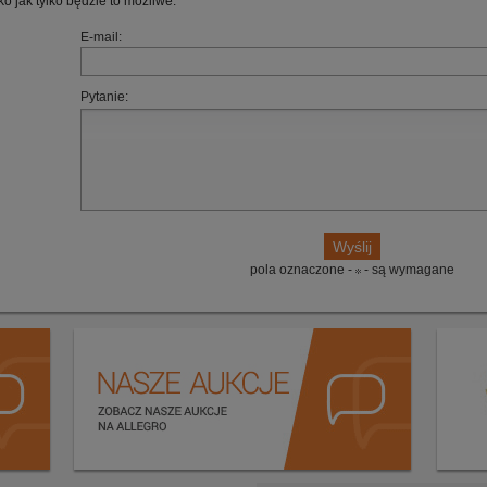
ko jak tylko będzie to możliwe.
E-mail:
Pytanie:
pola oznaczone -
- są wymagane