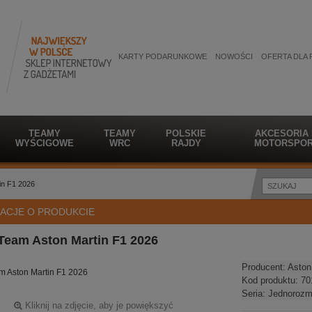
KARTY PODARUNKOWE
NOWOŚCI
OFERTA DLA 
TEAMY
TEAMY
POLSKIE
AKCESORIA
WYŚCIGOWE
WRC
RAJDY
MOTORSPOR
in F1 2026
ACJE O PRODUKCIE
Team Aston Martin F1 2026
Producent:
Aston
m Aston Martin F1 2026
Kod produktu:
70
Seria:
Jednorozm
Kliknij na zdjęcie, aby je powiększyć