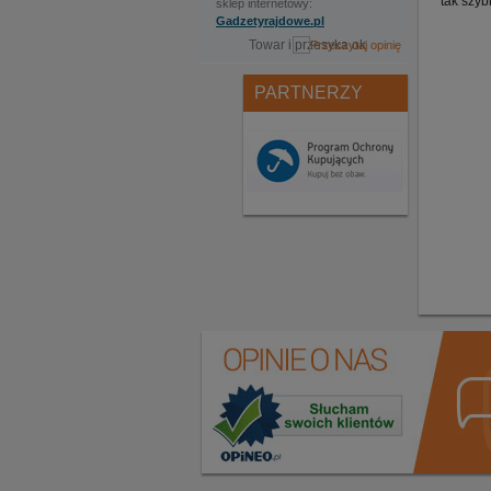
tak szyb
sklep internetowy:
Gadzetyrajdowe.pl
Towar i przesyka ok
PARTNERZY