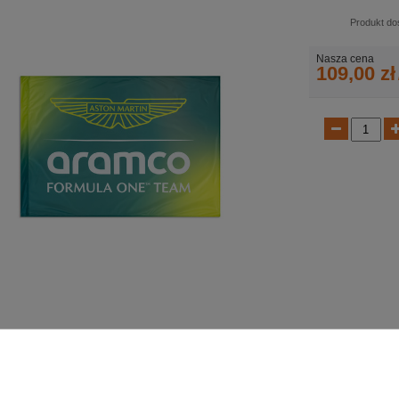
Produkt do
Nasza cena
109,00 zł
m Aston Martin F1 2026
100% Poliester