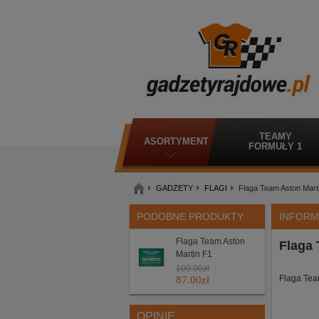
TEAMY
ASORTYMENT
FORMUŁY 1
GADŻETY
FLAGI
Flaga Team Aston Mart
PODOBNE PRODUKTY
INFORM
Flaga Team Aston
Flaga 
Martin F1
109.00
zł
Flaga Tea
87.00
zł
OPINIE