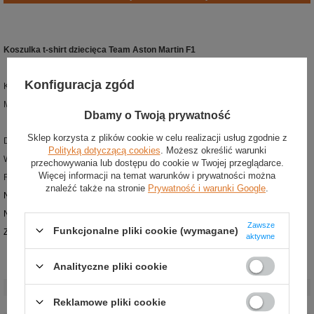
Koszulka t-shirt dziecięca Team Aston Martin F1
Konfiguracja zgód
Kolor: zielony
Materiał: bawełna
Dbamy o Twoją prywatność
Sklep korzysta z plików cookie w celu realizacji usług zgodnie z
Dziecięca koszulka t-shirt z kolekcji Aston Martin F1
Polityką dotyczącą cookies
. Możesz określić warunki
Wykonana z wysokiej jakości bawełny
przechowywania lub dostępu do cookie w Twojej przeglądarce.
Więcej informacji na temat warunków i prywatności można
Regularny krój
znaleźć także na stronie
Prywatność i warunki Google
.
Na piersi nadrukowane logo zespołu i firmy Honda
Na rękawach nadruki z logotypami partnerów zespołu
Zawsze
Funkcjonalne pliki cookie (wymagane)
Z tyłu duże loga Aston Martin, Aramco i Honda
aktywne
Analityczne pliki cookie
Stan
:
Nowy
Kategoria
:
Koszulki t-shirt
Reklamowe pliki cookie
Kolor
:
Zielony